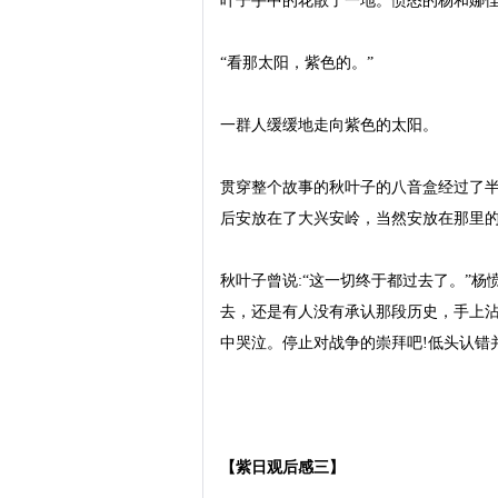
叶子手中的花散了一地。愤怒的杨和娜佳
“看那太阳，紫色的。”

一群人缓缓地走向紫色的太阳。

贯穿整个故事的秋叶子的八音盒经过了
后安放在了大兴安岭，当然安放在那里的
秋叶子曾说:“这一切终于都过去了。”杨
去，还是有人没有承认那段历史，手上
中哭泣。停止对战争的崇拜吧!低头认错并
【紫日观后感三】