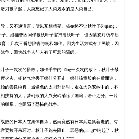
类所有美好的情感:亲情、友情、爱情……它让人不再是人，而
屠刀被举起，人类忘记了人类屠杀的是人类自己。

异，又不通语言，所以互相猜疑。杨始终不让秋叶子碰qiāng，
着秋叶子。娜佳曾因同伴被秋叶子害扫射秋叶子，也因愤怒对杨举起
人的教育，几次三番想陷害与杨和娜佳。因为生活方式有了民族，因
战争，因为战争人与人有了可悲的隔阂。

叶子一次次的搭救，娜佳手中的qiāng一次次的放下，秋叶子禁
，度火灾。杨赌气地丢下娜佳分开走，娜佳孩童般的在后面追，
原始的善良纯真，当紫色的太阳升起时，走在大兴安岭中的，不
互相扶持的人，梦幻般的大兴安岭消除了国籍，语种之分。一片
的联系，也阻隔了恐怖的战争。

，战败的日本人在集体自杀，然而竟然有日本兵是笑着走的。有
官要拉开吊环时。秋叶子跑去阻止，罪恶的qiāng声响起了，秋