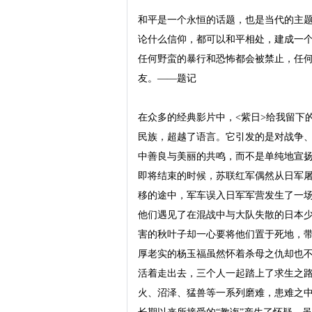
和平是一个永恒的话题，也是当代的主
论什么信仰，都可以和平相处，建成一
任何野蛮的暴行和恐怖都会被禁止，任
友。——题记

在众多的经典影片中，<紫日>给我留下
民族，超越了语言。它引发的是对战争
中善良与美丽的共鸣，而不是单纯地宣扬
即将结束的时候，苏联红军偶然从日军
移的途中，军车误入日军军营发生了一
他们遇见了在混战中与大队失散的日本
害的秋叶子却一心要将他们置于死地，
厚老实的杨玉福虽然怀着杀母之仇却也
活着走出去，三个人一起踏上了求生之
火、沼泽、猛兽等一系列磨难，患难之