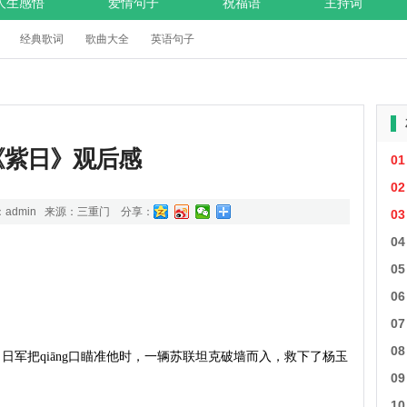
人生感悟
爱情句子
祝福语
主持词
经典歌词
歌曲大全
英语句子
《紫日》观后感
01
02
admin 来源：
三重门
分享：
03
04
05
06
07
08
日军把qiāng口瞄准他时，一辆苏联坦克破墙而入，救下了杨玉
09
10