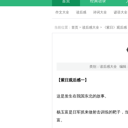
首页
经典语录
作文大全
读后感
诗词大全
谚语大全
当前位置：
首页
>
读后感大全
>
《紫日》观后感
类别：
读后感大全
编辑：
【紫日观后感一】
这是发生在我国东北的故事。

杨玉富是日军抓来做射击训练的靶子，当
富。
