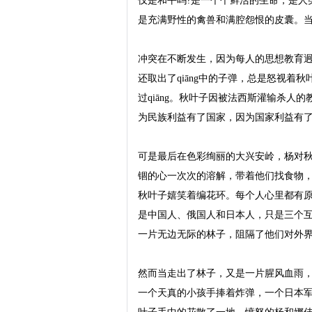
仅是和平吗?是一个个鲜活的生命，是人
是充满野性的禽兽和满腔怨恨的皮囊。当
冲突在不断发生，因为每人的思想教育迥
还取出了qiāng中的子弹，总是怒视
过qiāng。秋叶子因被法西斯灌输杀
为民族利益有了国家，因为国家利益有了
可是最后在色彩绚丽的大兴安岭，杨对秋
锢的心一次次的溶解，带着他们找食物
秋叶子嬉笑着编花环。每个人心里都有
是中国人、俄国人和日本人，只是三个
一片无边无际的林子，阻隔了他们对外界
然而当走出了林子，又是一片腥风血雨
一个天真的小孩手捧着炸弹，一个日本军