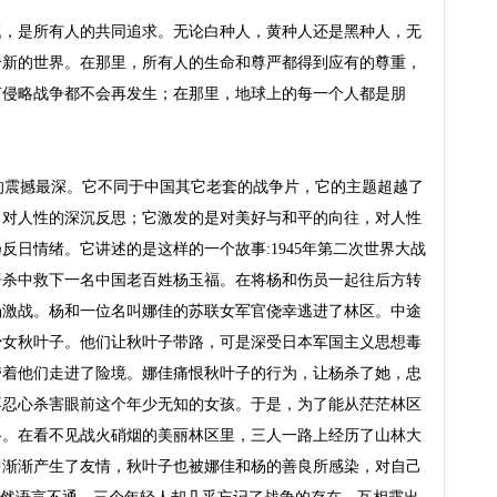
题，是所有人的共同追求。无论白种人，黄种人还是黑种人，无
个新的世界。在那里，所有人的生命和尊严都得到应有的尊重，
何侵略战争都不会再发生；在那里，地球上的每一个人都是朋
的震撼最深。它不同于中国其它老套的战争片，它的主题超越了
、对人性的深沉反思；它激发的是对美好与和平的向往，对人性
反日情绪。它讲述的是这样的一个故事:1945年第二次世界大战
屠杀中救下一名中国老百姓杨玉福。在将杨和伤员一起往后方转
场激战。杨和一位名叫娜佳的苏联女军官侥幸逃进了林区。中途
少女秋叶子。他们让秋叶子带路，可是深受日本军国主义思想毒
带着他们走进了险境。娜佳痛恨秋叶子的行为，让杨杀了她，忠
不忍心杀害眼前这个年少无知的女孩。于是，为了能从茫茫林区
路。在看不见战火硝烟的美丽林区里，三人一路上经历了山林大
中渐渐产生了友情，秋叶子也被娜佳和杨的善良所感染，对自己