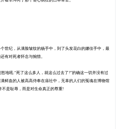
开着车冲向了那个丧心病狂的日本军官。

半个世纪，从满脸皱纹的杨手中，到了头发花白的娜佳手中，最
还有对死者怀念与惋惜。

愤怒地吼:“死了这么多人，就这么过去了?”的确这一切并没有过
沾满鲜血的人被高高侍奉在庙社中，无辜的人们的冤魂在博物馆
不是耻辱，而是对生命真正的尊重!
