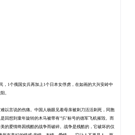
农民，1个俄国女兵再加上1个日本女俘虏，在如画的大兴安岭中
阳。

有难以言说的伤痛。中国人杨眼见着母亲被刺刀活活刺死，同胞
是回想到童年旋转的木马被带有“卐”标号的德军飞机摧毁。而
凄美的爱情终因残酷的战争而破碎。战争是残酷的，它破坏的仅