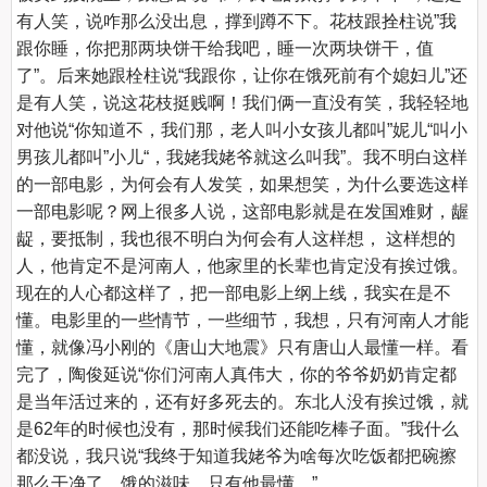
有人笑，说咋那么没出息，撑到蹲不下。花枝跟拴柱说”我
跟你睡，你把那两块饼干给我吧，睡一次两块饼干，值
了”。后来她跟栓柱说“我跟你，让你在饿死前有个媳妇儿”还
是有人笑，说这花枝挺贱啊！我们俩一直没有笑，我轻轻地
对他说“你知道不，我们那，老人叫小女孩儿都叫”妮儿“叫小
男孩儿都叫”小儿“，我姥我姥爷就这么叫我”。我不明白这样
的一部电影，为何会有人发笑，如果想笑，为什么要选这样
一部电影呢？网上很多人说，这部电影就是在发国难财，龌
龊，要抵制，我也很不明白为何会有人这样想， 这样想的
人，他肯定不是河南人，他家里的长辈也肯定没有挨过饿。
现在的人心都这样了，把一部电影上纲上线，我实在是不
懂。电影里的一些情节，一些细节，我想，只有河南人才能
懂，就像冯小刚的《唐山大地震》只有唐山人最懂一样。看
完了，陶俊延说“你们河南人真伟大，你的爷爷奶奶肯定都
是当年活过来的，还有好多死去的。东北人没有挨过饿，就
是62年的时候也没有，那时候我们还能吃棒子面。”我什么
都没说，我只说“我终于知道我姥爷为啥每次吃饭都把碗擦
那么干净了，饿的滋味，只有他最懂。”
