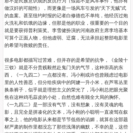
那不是民族意识观的反抗行为（假如不是风车事件，他亦有
做汉奸的可能性），而更像是一场风车引发的“天下无贼”式
的血案。甚至纽约时报的记者白修德也不单纯，他经历过炮
火洗礼和饥饿的边缘，但那是他的职业，很重要的一个目的
就是要获得普利策奖。李雪健扮演的河南政府主席李培基本
可算个正面人物，但他虚弱、迂腐，无法承担起整部电影里
的希望与救赎的责任。

很多电影都描写过苦难，但并存的是希望的抗争，《金陵十
三钗》就是不分贵贱毅然赴鬼门关的气节，这种崇高的东
西，《一九四二》一点都没有。冯小刚或许也曾顾虑过电影
里的人性善恶，但分给疾病中的阿嬷一升小米，在芦苇丛里
换条裤子，似乎就是理想主义的荣光了，冯小刚总把眼光聚
焦在这种鸡毛蒜皮的小处，自然也难有顾全大局的胸怀。
《一九四二》是一部没有气节，没有想象，没有灵魂的电
影，且完全是拼凑化的文本，冯小刚的小聪明一直凌驾在叙
事之上，他的电影从来都是节节低俗的谄媚，就算在这部题
材严肃的制作里都没忘了那些浅薄的幽默，不幸的是，这些