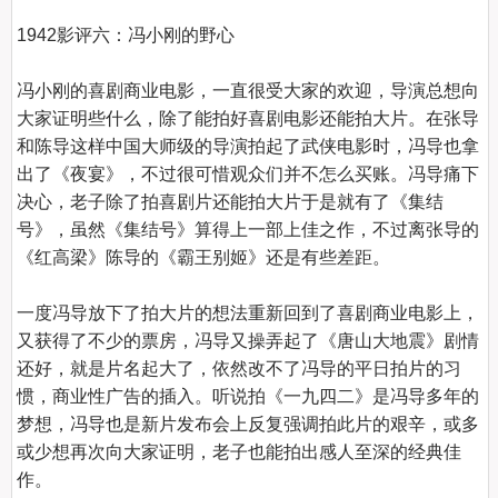
1942影评六：冯小刚的野心
冯小刚的喜剧商业电影，一直很受大家的欢迎，导演总想向
大家证明些什么，除了能拍好喜剧电影还能拍大片。在张导
和陈导这样中国大师级的导演拍起了武侠电影时，冯导也拿
出了《夜宴》，不过很可惜观众们并不怎么买账。冯导痛下
决心，老子除了拍喜剧片还能拍大片于是就有了《集结
号》，虽然《集结号》算得上一部上佳之作，不过离张导的
《红高梁》陈导的《霸王别姬》还是有些差距。

一度冯导放下了拍大片的想法重新回到了喜剧商业电影上，
又获得了不少的票房，冯导又操弄起了《唐山大地震》剧情
还好，就是片名起大了，依然改不了冯导的平日拍片的习
惯，商业性广告的插入。听说拍《一九四二》是冯导多年的
梦想，冯导也是新片发布会上反复强调拍此片的艰辛，或多
或少想再次向大家证明，老子也能拍出感人至深的经典佳
作。
