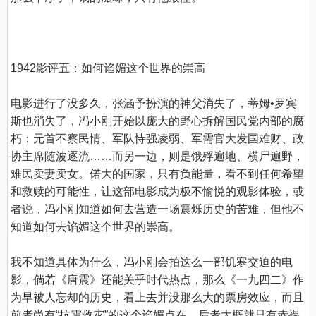
1942影评五：如何谄媚这个世界的崇高
电影进行了没多久，张涵予扮演的神父消失了，蒂姆•罗宾
斯也消失了，冯小刚开始以庞大的野心拆解国民党内部的腐
朽：元首不察民情、军队恃强凌弱、军需官大发国难财、政
协主席随波逐流……而另一边，则是饿殍遍地、横尸遍野，
难民卖妻卖女。偌大的国家，只有负能量，看不到任何希望
和救赎的可能性，让这部电影成为极不愉悦的观影体验，或
者说，冯小刚知道如何去营造一场震烁历史的苦难，但他不
知道如何去谄媚这个世界的崇高。

我不知道具体为什么，冯小刚会拍这么一部饥寒交迫的电
影，倘若《唐震》还能关乎时代热点，那么《一九四二》作
为早被人忘却的历史，看上去并没那么大的票房效应，而且
前者尚有“抗震救灾”的这个谄媚点在，后者大概就只有赤裸