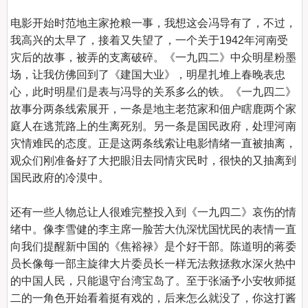
电影开始时范地主家抢粮一事，我想这会冯导有了，不过，
我高兴的太早了，接着又失望了，一个关于1942年河南受
灾后的故事，被弄的支离破碎。《一九四二》中众明星粉墨
场，让我仿佛回到了《建国大业》，明星扎堆上春晚表忠
心，此时明星们是表与冯导的关系多么的铁。《一九四二》
故事分两条线索展开，一条是地主老范家和佃户瞎鹿两个家
庭人在逃荒路上的生离死别。另一条是国民政府，处理河南
灾情难民的态度。正是这两条线索让电影情绪一直被抽离，
观众们刚准备好了大把眼泪去同情灾民时，很快的又抽离到
国民政府的冷漠中。

还有一些人物总让人很难完整投入到《一九四二》哀伤的情
绪中。像李雪健的李主席一脸苦大仇深忧国忧民的表情一直
向我们提醒新中国的《焦裕禄》是个好干部。陈道明的蒋委
员长像每一部主旋律大片委员长一样无法救拯救水深火热中
的中国人民，只能退守台湾宝岛了。至于张涵予小安牧师挺
二的一角色开始看着挺有戏的，后来怎么就没了，你这打酱