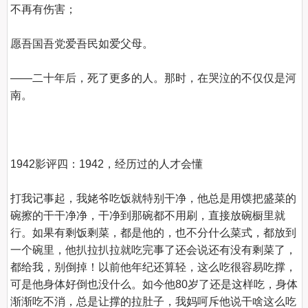
不再有伤害；

愿吾国吾党爱吾民如爱父母。

——二十年后，死了更多的人。那时，在哭泣的不仅仅是河
南。

1942影评四：1942，经历过的人才会懂
打我记事起，我姥爷吃饭就特别干净，他总是用馍把盛菜的
碗擦的干干净净，干净到那碗都不用刷，直接放碗橱里就
行。如果有剩饭剩菜，都是他的，也不分什么菜式，都放到
一个碗里，他扒拉扒拉就吃完事了还会说还有没有剩菜了，
都给我，别倒掉！以前他年纪还算轻，这么吃很容易吃撑，
可是他身体好倒也没什么。如今他80岁了还是这样吃，身体
渐渐吃不消，总是让撑的拉肚子，我妈呵斥他说干啥这么吃