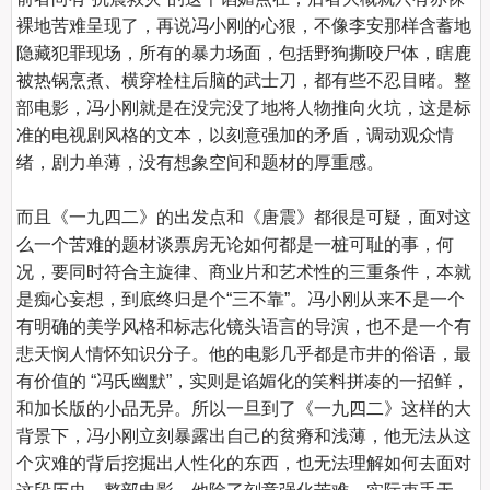
裸地苦难呈现了，再说冯小刚的心狠，不像李安那样含蓄地
隐藏犯罪现场，所有的暴力场面，包括野狗撕咬尸体，瞎鹿
被热锅烹煮、横穿栓柱后脑的武士刀，都有些不忍目睹。整
部电影，冯小刚就是在没完没了地将人物推向火坑，这是标
准的电视剧风格的文本，以刻意强加的矛盾，调动观众情
绪，剧力单薄，没有想象空间和题材的厚重感。

而且《一九四二》的出发点和《唐震》都很是可疑，面对这
么一个苦难的题材谈票房无论如何都是一桩可耻的事，何
况，要同时符合主旋律、商业片和艺术性的三重条件，本就
是痴心妄想，到底终归是个“三不靠”。冯小刚从来不是一个
有明确的美学风格和标志化镜头语言的导演，也不是一个有
悲天悯人情怀知识分子。他的电影几乎都是市井的俗语，最
有价值的 “冯氏幽默”，实则是谄媚化的笑料拼凑的一招鲜，
和加长版的小品无异。所以一旦到了《一九四二》这样的大
背景下，冯小刚立刻暴露出自己的贫瘠和浅薄，他无法从这
个灾难的背后挖掘出人性化的东西，也无法理解如何去面对