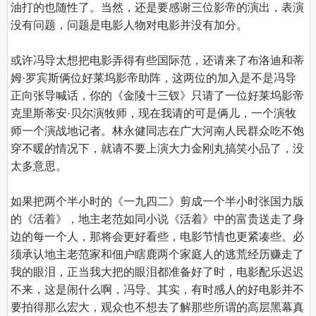
油打的也随性了。当然，还是要感谢三位影帝的演出，表演
没有问题，问题是电影人物对电影并没有加分。

或许冯导太想把电影弄得有些国际范，还请来了布洛迪和蒂
姆·罗宾斯俩位好莱坞影帝助阵，这两位的加入是不是冯导
正向张导喊话，你的《金陵十三钗》只请了一位好莱坞影帝
克里斯蒂安·贝尔演牧师，现在我请的可是俩儿，一个演牧
师一个演战地记者。林永健同志在广大河南人民群众吃不饱
穿不暖的情况下，就请不要上演大力金刚丸搞笑小品了，没
太多意思。

如果把两个半小时的《一九四二》剪成一个半小时张国力版
的《活着》，地主老范如同小说《活着》中的富贵送走了身
边的每一个人，那将会更好看些，电影节情也更紧凑些。必
须承认地主老范家和佃户瞎鹿两个家庭人的逃荒经历赚走了
我的眼泪，正当我大把的眼泪都准备好了时，电影配乐迟迟
不来，这是闹什么啊，冯导。其实，有时感人的好电影并不
要拍得那么宏大，观众也不想去了解那些所谓的高层黑幕真