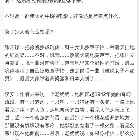
啊！”然后看见长眼的炸弹直落下来。

不过离一部伟大的牛B的电影，好像还是差着点什么。

换了别人会怎么拍呢？

张艺谋：把徐帆换成巩俐，财主女儿换章子怡，种满天扯地
的红高梁……不对，饥荒……改满天满地黄芦苇。把张国立
换姜文，吼一曲河南梆子，芦苇地里来个野性的打滚，最后
巩俐牺牲了自己拯救章子怡，走之前唱一曲《谁说女子不如
男》，最后大家举着高梁酒和日本人拼了……

李安：作者去采访一个老奶奶，她回忆起1942年她的奇幻
流浪。有一只老虎，一只狗，一只猫还有一头驴。一路上她
看见了冰下的大鱼，从地向天的白雪，看见大鸟从天上飞
过，丢下一个会蹦的鸟蛋，然后到了一个桃花盛开的地方，
那里没有饥饿没有寒冷，她默默的划着了一根火柴，看见父
亲出现在他面前……最后，老奶奶说：如果你相信，那么你