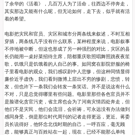
了余华的《活着》，几百万人为了活命，往西边不停奔走，
其实那边又能有什么呢，但无论如何，走下去，似乎就有活
着的希望。

电影把灾民和官员、灾区和城市分两条线来叙述，不时互相
穿插，两条线几乎没有什么联系，某种程度来说，电影叙事
不停地被中断，但这也形成了另一种强烈的对比，灾区的县
长仍能用一桌好菜招待主席，陪都重庆歌照唱舞照跳夜夜笙
歌，饥饿只是饥饿着的人自己的事。如同窝在影院舒服的椅
子里看电影的观众，我们感叹剧中人悲惨，但这种同情显得
廉价近乎虚伪，我们看到微博上层出不穷的惨剧，悲愤，转
发，但也许下一条我们会转发一条笑话。并不是说这有什么
不对，只是总觉得哪里有些问题。电影里那些各色官员并不
是脸谱化贪官污吏，省主席也会为了河南灾情四处奔走，但
他们不是灾民，他们会流泪，会祈祷，可永远没有办法做到
感同身受，倒是那位时代周刊的记者走得更远，更近。蒋委
员长说得好，他怀念北伐时期的自己，一呼百应，毫无顾
虑，能够真正与百姓站在一起，现在，已经不能那么单纯