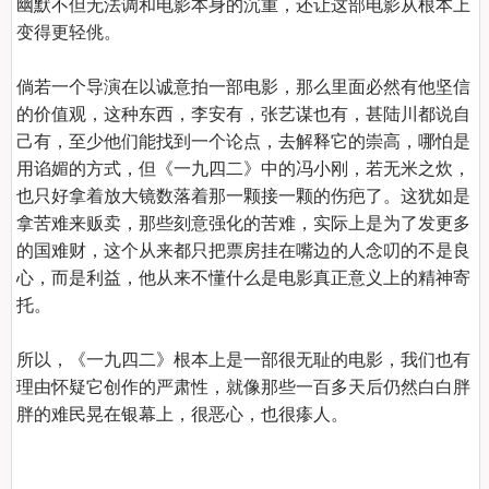
幽默不但无法调和电影本身的沉重，还让这部电影从根本上
变得更轻佻。

倘若一个导演在以诚意拍一部电影，那么里面必然有他坚信
的价值观，这种东西，李安有，张艺谋也有，甚陆川都说自
己有，至少他们能找到一个论点，去解释它的崇高，哪怕是
用谄媚的方式，但《一九四二》中的冯小刚，若无米之炊，
也只好拿着放大镜数落着那一颗接一颗的伤疤了。这犹如是
拿苦难来贩卖，那些刻意强化的苦难，实际上是为了发更多
的国难财，这个从来都只把票房挂在嘴边的人念叨的不是良
心，而是利益，他从来不懂什么是电影真正意义上的精神寄
托。

所以，《一九四二》根本上是一部很无耻的电影，我们也有
理由怀疑它创作的严肃性，就像那些一百多天后仍然白白胖
胖的难民晃在银幕上，很恶心，也很瘆人。
