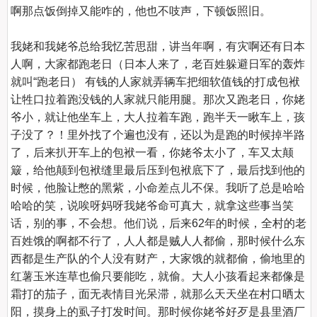
啊那点饭倒掉又能咋的，他也不吱声，下顿饭照旧。

我姥和我姥爷总给我忆苦思甜，讲当年啊，有灾啊还有日本
人啊，大家都跑老日（日本人来了，老百姓躲避日军的轰炸
就叫“跑老日） 有钱的人家就弄辆车把细软值钱的打成包袱
让牲口拉着跑没钱的人家就只能用腿。那次又跑老日，你姥
爷小，就让他坐车上，大人拉着车跑，跑半天一瞅车上，孩
子没了？！里外找了个遍也没有，还以为是跑的时候掉半路
了，后来扒开车上的包袱一看，你姥爷太小了，车又太颠
簸，给他颠到包袱缝里最后压到包袱底下了，最后找到他的
时候，他脸让憋的黑紫，小命差点儿不保。我听了总是哈哈
哈哈的笑，说唉呀妈呀我姥爷命可真大，就拿这些事当笑
话，别的事，不会想。他们说，后来62年的时候，全村的老
百姓饿的啊都不行了，人人都是贼人人都偷，那时候什么东
西都是生产队的个人没有财产，大家饿的就都偷，偷地里的
红薯玉米连草也偷只要能吃，就偷。大人小孩看起来都像是
霜打的茄子，面无表情目光呆滞，就那么天天坐在村口晒太
阳，摸身上的虱子打发时间。那时候你姥爷好歹是县里酒厂