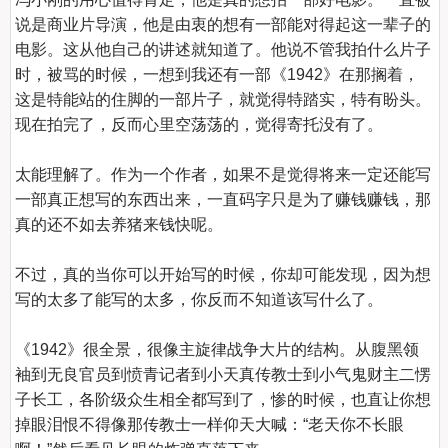
说是商业片导演，他是由衷的想有一部能对得起这一辈子的
电影。这从他自己的讲述就知道了。他说不管我拍什么片子
时，被骂的时候，一想到我还有一部《1942》在那搁着，
这是特能站的住脚的一部片子，就觉得特踏实，特有盼头。
现在拍完了，反而心里空荡荡的，觉得寄托没有了。

太能理解了。作为一个作者，如果不是觉得将来一定还能写
一部真正想写的东西出来，一直码字只是为了赚钱赚钱，那
真的还不如去养猪来钱快呢。

不过，真的当你可以开始写的时候，你却可能发现，因为想
写的太多了能写的太多，你反而不知道该写什么了。

《1942》很全景，很像主旋律战争大片的结构。从腹黑领
袖到无良官员到愤青记者到小天真传教士到小气鬼财主二愣
子长工，各阶级众生相全都写到了，惨的时候，也直让你想
掉眼泪恨不得像那传教士一样仰天大喊：“老天你不长眼