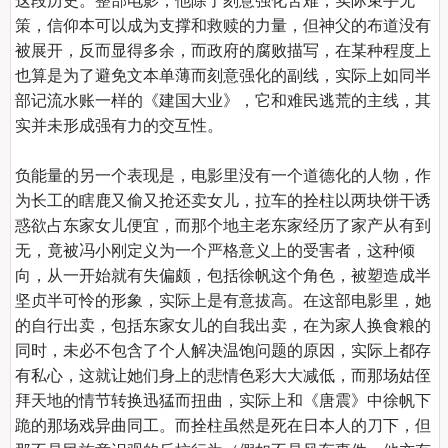
这段历史。整部电影，他除了刻意强化苦难，实际束手无
策，信仰本可以成为支撑和救赎的力量，但神父的布道没有
被展开，反而显得多余，而政府的腐败描写，在某种程度上
也算是为了避免文本单薄而刻意强化的副线，实际上如同半
部记流水账一样的《建国大业》，它和难民逃荒的主线，其
实并未形成强有力的交互性。

负能量的另一个表现是，电影里没有一个道德化的人物，作
为长工的瞎鹿又偷又抢还卖女儿，拉车的拴柱以两块饼干诱
惑欲占东家女儿便宜，而那个地主老东家经历了家产从有到
无，竟被冯小刚定义为一个严格意义上的受害者，这种倾
向，从一开始就有失偏颇，包括徐帆这个角色，被塑造成半
坚贞半可怜的形象，实际上是有意拔高。在这部电影里，她
的自行出卖，包括东家女儿的自我出卖，在为家人换食粮的
同时，未必不包含了个人解决温饱问题的原因，实际上都存
有私心，这就让她们身上的悲情色彩大大减低，而那场姑侄
拜天地的情节转换迅猛而扭曲，实际上和《唐震》中徐帆下
跪的那场戏异曲同工。而拴柱虽然是死在日本人的刀下，但