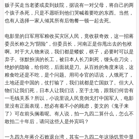
贩子买走当老婆或卖到妓院，据说有一对父母，将自己的两
个孩子杀死，只是不愿听到他们哭喊着要吃的东西。当然，
也有人选择一家人倾其所有后饱餐一顿一起去死。

电影里的日军用军粮收买灾区人民，竟收获奇效，这一招蒋
委员长称之为“阴险”，但委员长，河南正是你甩出去的包袱
啊。对于大人物来说，我们都是蝼蚁，棋子，必要时可以是
弃子。张默扮演的长工，被日本人长刀刺死，馒头在刀尖，
绝妙的隐喻，给你吃，后面就是刀。从百姓的角度来说，这
粮食吃还是不吃，是个问题。用司令官的话说，人饿死了，
土地还是中国的，仗打输了，我们就都是亡国奴了。但大人
物们让我们死，日本人让我们活，至于土地，跟我们何尝有
一毛钱关系？所以，小说里说人民竟倒戈打中国军人，电影
里没有正面表现，想必有着不小的顾虑，姜文的《鬼子来
了》可在前头搁着呢。有人说，拍一九四二算什么，怎么不
敢拍二十年后，请问这些人是外宾吗？

一九四九年蒋介石败退台湾，其实一九四二年这场饥荒中显