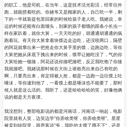
的职工，他是司机，在当年，这是技术活光彩活，经常往外
跑，就能捞着吃的。你姥爷又是顾家的人，自己吃一半，剩
下的一半就装提包里回家的时候给孩子老人吃。我姥说，幸
运的时候还能有白面馒头，别家的孩子都饿的跟条小长虫一
样在家趴着，就你大舅，一天天吃的好，胡通通胡通通的疯
跑着玩。有天你大舅拿着块馍边走边吃，还没咬两口，隔壁
的阿花就窜出来一把抢走你大舅手里的馍，边跑边吃，等你
大舅把她从床底下拽出来的时候，馍早让她吃没了，气的你
大舅给她一顿揍，阿花还说你揍吧揍吧，反正我吃饱了你揍
我就揍吧。我姥说那时候在大街上谁敢亮出来自己有吃的
啊，只要亮出来，肯定得被人抢，都是一边跑一边往馍上吐
唾沫，等你逮到他了，一看馍上都是唾沫也不能要了，那时
候人就是这么活的。我听了，还是哈哈哈哈的笑，好像他俩
说的都是天方夜谭。

我没想到，整部电影说的都是河南话，河南话一响起，电影
院里就有人笑，边笑边学”你弄啥类呀，你弄啥类呀“。星星
被卖到妓院里，跟恩客说”爷，我吃的太撑了蹲不下“，还是