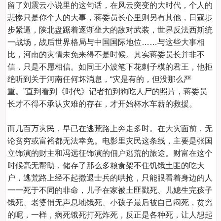
留了刘震云小说里的这句话，在风云突变的大时代，个人的
悲惨只是你个人的大事，蒋委员长心里则另有其他，日寇步
步紧逼，陕北盘踞着逐渐坐大的敌对武装，世界反法西斯统
一战场，战后世界格局与中国国际地位……与这些大事相
比，河南的灾情未免来得不是时候。其实蒋委员长并非不
信，只是不愿相信。如同王小波笔下花剌子模的君王，他拒
绝听到关于河南任何坏消息，“灾是有的，但没那么严
重。”直到看到《时代》记者拍到狗吃人尸的照片，蒋委员
长才不得不承认灾难的存在，才开始杯水车薪的救援。

而几百万灾民，早已在逃荒路上奔走多时。在大灾面前，无
论贫穷或富裕都无法幸免。电影里灾民这条线，主要是张国
立饰演的财主和冯远征饰演的佃户逃荒的旅途。财富在这个
时候毫无帮助，储存了那么多粮食架不住饥饿土匪的吃大
户，逃荒路上经不起撤退士兵的哄抢，只能眼看着身边的人
一一死于不同的非命，儿子在家被土匪戳死、儿媳生完孩子
饿死、老婆悄无声息地饿死、小孩子最后被自己闷死，贫穷
的呢，一样，病死饿死打死炸死，反正是各种死，让人想起