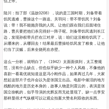
信上帝。

陆川：拍了部《温故0208》，说的是三国时期，刘备带着
饥民逃难，曹操这个一路追。关羽问：带不带饥民？刘备
说：带！我不能抛弃我的人民。让他们跟在我们后面堵住
路，曹兵要把他们杀完得好一阵子呢。刘备带饥民逃到长江
边，发现孙权带兵拦在江对岸，说：咱们这没粮给饥民了，
从哪来的，从哪回去！结果最后曹操给饥民发了粮食，让他
们当了汉贼，后来全烧死在赤壁。

这么一分析，就明白了，《1942》太面面俱到，太工整规
范，没有什么缺点，但也似乎缺少一种个人风格，不像他的
喜剧一看葛优就知道这是冯小刚作品，如果再过几年，大家
想起这部片子也许会以为是张国立出品。电影中催泪的地方
残酷的地方是历史本身的，故事人物是刘震云的，表演是张
国立徐帆的，似乎导演的光辉反而无处显现了。缺一点李安
那样显得才气纵横可以让观众拍案大赞名利双收的东西。
