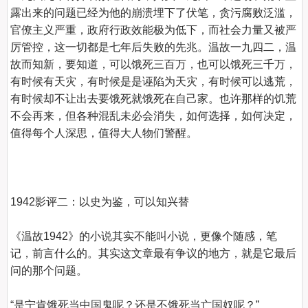
露出来的问题已经为他的崩溃埋下了伏笔，贪污腐败泛滥，
官僚主义严重，政府行政效能极为低下，而社会力量又被严
厉管控，这一切都是七年后失败的先兆。温故一九四二，温
故而知新，要知道，可以饿死三百万，也可以饿死三千万，
有时候有天灾，有时候是是诬陷为天灾，有时候可以逃荒，
有时候却不让出去要饿死就饿死在自己家。也许那样的饥荒
不会再来，但各种混乱未必会消失，如何选择，如何决定，
值得每个人深思，值得大人物们警醒。

1942影评二：以史为鉴，可以知兴替
《温故1942》的小说其实不能叫小说，更像个随感，笔
记，前言什么的。其实这文章最有争议的地方，就是它最后
问的那个问题。

“是宁肯饿死当中国鬼呢？还是不饿死当亡国奴呢？”
