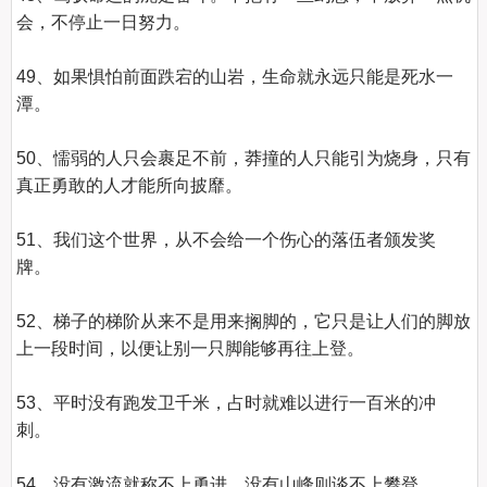
会，不停止一日努力。    

49、如果惧怕前面跌宕的山岩，生命就永远只能是死水一
潭。    

50、懦弱的人只会裹足不前，莽撞的人只能引为烧身，只有
真正勇敢的人才能所向披靡。    

51、我们这个世界，从不会给一个伤心的落伍者颁发奖
牌。    

52、梯子的梯阶从来不是用来搁脚的，它只是让人们的脚放
上一段时间，以便让别一只脚能够再往上登。    

53、平时没有跑发卫千米，占时就难以进行一百米的冲
刺。    

54、没有激流就称不上勇进，没有山峰则谈不上攀登。    
