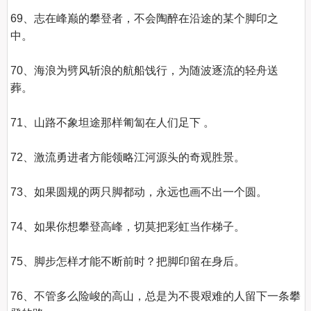
69、志在峰巅的攀登者，不会陶醉在沿途的某个脚印之
中。    

70、海浪为劈风斩浪的航船饯行，为随波逐流的轻舟送
葬。    

71、山路不象坦途那样匍匐在人们足下 。    

72、激流勇进者方能领略江河源头的奇观胜景。    

73、如果圆规的两只脚都动，永远也画不出一个圆。    

74、如果你想攀登高峰，切莫把彩虹当作梯子。    

75、脚步怎样才能不断前时？把脚印留在身后。    

76、不管多么险峻的高山，总是为不畏艰难的人留下一条攀