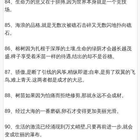
84、生命力的意义在于拚搏,因为世界本身就是一个竞技
场。    

85、海浪的品格,就是无数次被礁石击碎又无数闪地扑向礁
石。    

86、榕树因为扎根于深厚的土壤,生命的绿荫才会越长越茂
盛.稗子享受着禾苗一样的待遇,结出的却不是谷穗。    

87、骄傲,是断了引线的风筝,稍纵即逝;自卑,是剪了双翼的飞
鸟,难上青天.这两者都是成才的大忌。    

88、树苗如果因为怕痛而拒绝修剪,那就永远不会成材。    

89、经过大海的一番磨砺,卵石才变得更加美丽光滑。    

90、生活的激流已经涌现到万丈峭壁,只要再前进一步,就会
变成壮丽的瀑布。    
