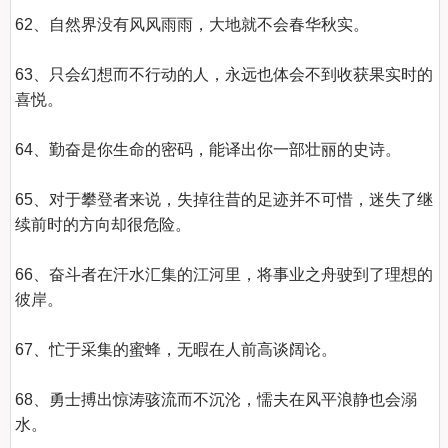
62、自然界没有风风雨雨，大地就不会春华秋实。    

63、只会幻想而不行动的人，永远也体会不到收获果实时的
喜悦。    

64、勤奋是你生命的密码，能译出你一部壮丽的史诗。    

65、对于攀登者来说，失掉往昔的足迹并不可惜，迷失了继
续前时的方向却很危险。    

66、奋斗者在汗水汇集的江河里，将事业之舟驶到了理想的
彼岸。    

67、忙于采集的蜜蜂，无暇在人前高谈阔论。    

68、勇士搏出惊涛骇流而不沉沦，懦夫在风平浪静也会溺
水。    
