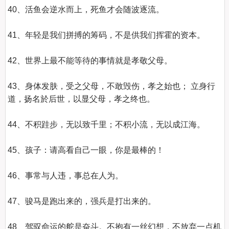
40、活鱼会逆水而上，死鱼才会随波逐流。

41、年轻是我们拼搏的筹码，不是供我们挥霍的资本。

42、世界上最不能等待的事情就是孝敬父母。

43、身体发肤，受之父母，不敢毁伤，孝之始也； 立身行
道，扬名於后世，以显父母，孝之终也。

44、不积跬步，无以致千里；不积小流，无以成江海。

45、孩子：请高看自己一眼，你是最棒的！

46、事常与人违，事总在人为。    

47、骏马是跑出来的，强兵是打出来的。    

48、驾驭命运的舵是奋斗。不抱有一丝幻想，不放弃一点机