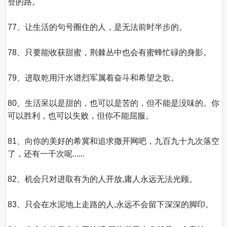
登的路。    

77、让生活的句号圈住的人，是无法前时半步的。    

78、只要能收获甜蜜，荆棘丛中也会有蜜蜂忙碌的身影。    

79、进取乾用汗水谱烈军属着奋斗和希望之歌。    

80、生活呆以是甜的，也可以是苦的，但不能是没味的。你
可以胜利，也可以失败，但你不能屈服。    

81、向你的美好的希冀和追求撒开网吧，九百九十九次落空
了，还有一千次呢......    

82、机会只对进取有为的人开放,庸人永远无法光顾。    

83、只会在水泥地上走路的人,永远不会留下深深的脚印。    
