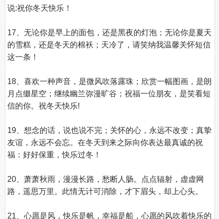
说:祝你冬天快乐！

17、无论你是早上的面包，还是黑夜的灯泡；无论你是夏天
的雪糕，还是冬天的棉袄；天冷了，请笑纳我温馨关怀短信
这一条！

18、喜欢一种声音，是微风吹落露珠；欣赏一幅图画，是朗
月点缀星空；继续幽兰弥漫旷谷；祝福一位朋友，是笑看短
信的你。祝冬天快乐!

19、想念的话，说也说不完；关怀的心，永远不改变；真挚
友谊，永远不会忘。在冬天到来之际向你表达最真诚的祝
福：好好保重，快乐过冬！

20、萧萧秋雨，漫漫长路，愁断人肠。点点辐射，虚虚网
路，遥思万里。此情无计可消除，才下眉头，却上心头。

21、心愿是风，快乐是帆，幸福是船，心愿的风吹着快乐的