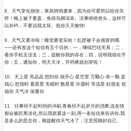
8、天气变化很快，寒风悄悄袭来，因为你可爱所以给你关
怀！晚上被子要盖，免得鸟脚冻坏。没事啃啃骨头，这样可
以补钙，不要说我太坏。祝你天天愉快!

9、天气又要冷啦！睡觉要老实哈！乱蹬被子会感冒的哦
~~~还有发这个短信有五个目的：一，继续巴结关系；二，
看你手机丢没丢；三，提醒你我的存在；四，说明我很在乎
你；五，通知你，明天天冷，开裆裤就别穿啦！

10、天上星 亮晶晶 想到你 很开心 星空里 万颗心 有一颗 是
我心 想我时 看星星 失眠时 数星星 许愿时 等流星 好朋友 祝
福你 天气冷 保重你

11、往事经不起时间的冲刷,青春经不起岁月的消磨,连友情
都会被距离淡化,所以我抓紧这一刻,用一条短信来告诉你,我
是多么的思念你，顺提醒你天气冷了，注意照顾好自己。
