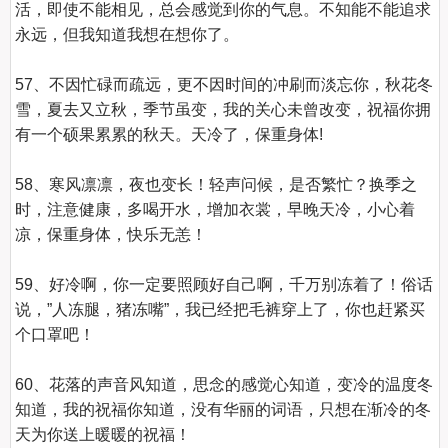
活，即使不能相见，总会感觉到你的气息。不知能不能追求
永远，但我知道我想在想你了。

57、不因忙碌而疏远，更不因时间的冲刷而淡忘你，秋花冬
雪，夏去又立秋，季节虽变，我的关心未曾改变，祝福你拥
有一个硕果累累的秋天。天冷了，保重身体!

58、寒风凛凛，夜也变长！轻声问候，是否繁忙？换季之
时，注意健康，多喝开水，增加衣裳，早晚天冷，小心着
凉，保重身体，快乐无恙！

59、好冷啊，你一定要照顾好自己啊，千万别冻着了！俗话
说，”人冻腿，猪冻嘴”，我已经把毛裤穿上了，你也赶紧买
个口罩吧！

60、花落的声音风知道，思念的感觉心知道，变冷的温度冬
知道，我的祝福你知道，没有华丽的词语，只想在渐冷的冬
天为你送上暖暖的祝福！
