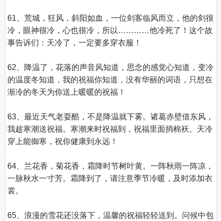
61、荒城，狂风，斜阳如血，一位剑客临风而立，他的剑很
冷，眼神很冷，心也很冷，所以…………他冷死了！这个故
事告诉们：天冷了，一定要多穿衣服！

62、降温了，花落的声音风知道，思念的感觉心知道，变冷
的温度冬知道，我的祝福你知道，没有华丽的词语，只想在
渐冷的冬天为你送上暖暖的祝福！

63、最近天气老耍酷，不是降温就下雾。诸葛赤壁借东风，
我趁寒潮送祝福。寒潮来时祝福到，祝福里面捎棉袄。天冷
穿上能御寒，祝你健康到永远！

64、兰花香，菊花香，霜降时节树叶黄。一阵秋雨一阵凉，
一脉秋水一寸芳。霜降到了，请注意季节冷暖，及时添加衣
裳。

65、浪漫的雪花还没落下，温馨的祝福轻轻送到。问候中包