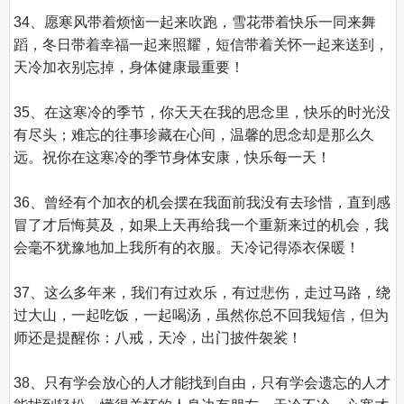
34、愿寒风带着烦恼一起来吹跑，雪花带着快乐一同来舞
蹈，冬日带着幸福一起来照耀，短信带着关怀一起来送到，
天冷加衣别忘掉，身体健康最重要！

35、在这寒冷的季节，你天天在我的思念里，快乐的时光没
有尽头；难忘的往事珍藏在心间，温馨的思念却是那么久
远。祝你在这寒冷的季节身体安康，快乐每一天！

36、曾经有个加衣的机会摆在我面前我没有去珍惜，直到感
冒了才后悔莫及，如果上天再给我一个重新来过的机会，我
会毫不犹豫地加上我所有的衣服。天冷记得添衣保暖！

37、这么多年来，我们有过欢乐，有过悲伤，走过马路，绕
过大山，一起吃饭，一起喝汤，虽然你总不回我短信，但为
师还是提醒你：八戒，天冷，出门披件袈裟！

38、只有学会放心的人才能找到自由，只有学会遗忘的人才