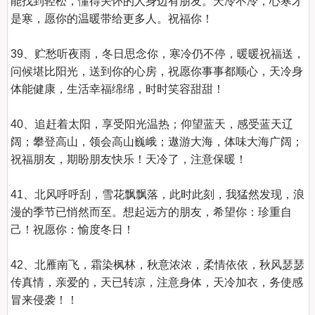
能找到轻松，懂得关怀的人身边有朋友。天冷不冷，心寒才
是寒，愿你的温暖带给更多人。祝福你！

39、贮愁听夜雨，冬日思念你，寒冷仍不停，暖暖祝福送，
问候堪比阳光，送到你的心房，祝愿你事事都顺心，天冷身
体能健康，生活幸福绵绵，时时笑容甜甜！

40、追赶着太阳，享受阳光温热；仰望蓝天，感受蓝天辽
阔；攀登高山，领会高山巍峨；遨游大海，体味大海广阔；
祝福朋友，期盼朋友快乐！天冷了，注意保暖！

41、北风呼呼刮，雪花飘飘落，此时此刻，我猛然发现，浪
漫的季节已悄然而至。想起远方的朋友，希望你：珍重自
己！祝愿你：愉度冬日！

42、北雁南飞，霜染枫林，秋意浓浓，柔情依依，秋风瑟瑟
传真情，亲爱的，天已转凉，注意身体，天冷加衣，务使感
冒来侵袭！！
