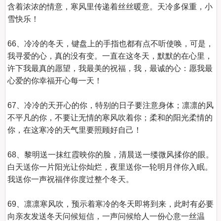
含着浓浓的情意，寒风里传递着丝丝暖意。天冷多保重，小
雪快乐！

66、冷冷的冬天，键盘上的手指也都有点不听使唤，可是，
我寻爱的心，真的没有变。一直在这冬天，默默的在心里，
许下我最真的愿望，我最美的祝福，我，最诚的心：愿我最
心爱的你幸福开心每一天！

67、冷冷的天开心的你，特别的日子要注意身体；凛凛的风
不平凡的你，不要让无情的寒风吹着你；柔和的阳光柔情的
你，在这寒冷的天气里要照顾好自己！

68、黎明送一抹红霞映你的脸，清晨送一缕微风揉你的眼。
白天送你一片阳光让你灿烂，夜里送你一轮明月伴你入眠。
我送你一声祝福伴你度过整个冬天。

69、凛凛寒风吹，预示着寒冷的冬天即将到来，此时有必要
向亲友发送冬天问候短信，一声问候给人一份心意一丝温