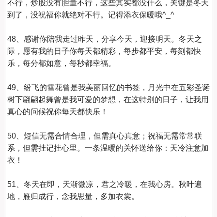
不行，炒股没有胆量不行，这些其实都没什么，关键是冬天
到了，没祝福你就绝对不行。记得添衣保暖哦^_^

48、感谢你陪我走过昨天，分享今天，迎接明天。冬天之
际，愿有我的日子你每天都精彩，每步都平安，每刻都快
乐，每分都如意，每秒都幸福。

49、纷飞的雪花曾是我美丽回忆的书签，月光中在五彩圣诞
树下翩翩起舞曾是我可爱的梦想，在这特别的日子，让我用
真心的问候祝你每天都快乐！

50、短信无需合情合理，但需真心真意；祝福无需常常联
系，但需挂记挂心里。一条温暖的关怀送给你：天冷注意加
衣！

51、冬天在即，天渐微凉，君之冷暖，在我心房。秋叶遍
地，雁归成行，念我思量，多加衣裳。
