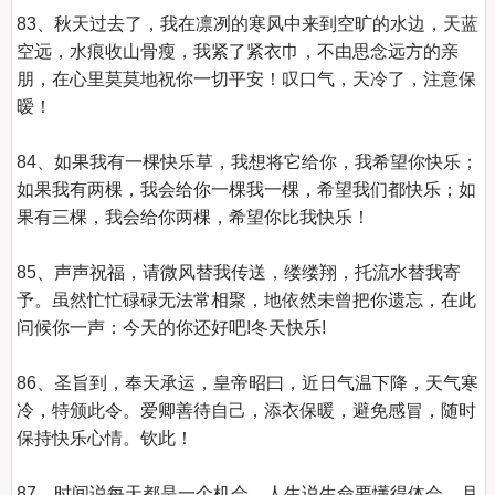
83、秋天过去了，我在凛冽的寒风中来到空旷的水边，天蓝
空远，水痕收山骨瘦，我紧了紧衣巾，不由思念远方的亲
朋，在心里莫莫地祝你一切平安！叹口气，天冷了，注意保
暧！

84、如果我有一棵快乐草，我想将它给你，我希望你快乐；
如果我有两棵，我会给你一棵我一棵，希望我们都快乐；如
果有三棵，我会给你两棵，希望你比我快乐！

85、声声祝福，请微风替我传送，缕缕翔，托流水替我寄
予。虽然忙忙碌碌无法常相聚，地依然未曾把你遗忘，在此
问候你一声：今天的你还好吧!冬天快乐!

86、圣旨到，奉天承运，皇帝昭曰，近日气温下降，天气寒
冷，特颁此令。爱卿善待自己，添衣保暖，避免感冒，随时
保持快乐心情。钦此！

87、时间说每天都是一个机会，人生说生命要懂得体会，月