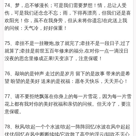
74、梦，总不够漫长；可是我们需要梦想！情，总让人受
伤，可是我们还念念不忘；雨，下得再漂亮，但我们还是喜
欢阳光！你，虽不在我身旁，但从未将你遗忘!在此送上我
的问候：天气冷，好好保重！

75、牵挂不是一挂鞭炮,放了就完了;牵挂不是一段日子,过了
就算了;牵挂是前世五百年修来的福分,在对你一点一滴没日
没夜的思念里修成正果!天变凉了，注意保暖！

76、敲响的是钟声 走过的是岁月 留下的是故事 带来的是希
望 盼望的是美好 送来的是祝福：愿冬天快乐，天天开心！

77、请不要拒绝飘落在你身上的每一片雪花，因为每一片雪
花上都有我对你的美好祝福和亲切的问候。但天冷了，要注
意保暖。

78、秋风/吹起一个个水波/吹起一阵阵回忆/水波在风中起起
伏伏/回忆在风中断断续续/它吹散了高空的浮云/却吹不灭心