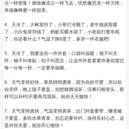
点一样密集！烦恼像流云一样飞去，忧愁像恐龙一样灭绝，
幸福像蜂蜜一样甜美。

4、天冷了，大树发抖了，小草打冷颤了，老牛烧炭取暖
了，小白兔穿羽绒了，蚂蚁买暖水袋了，小老鼠打窝冬眠
了，你还看什么？气温下降6度了，多穿一件衣服吧!

5、天冷了，我要送你一件外套：口袋叫温暖；领子叫关
怀；袖子叫体贴；扣子叫思念；让这件外套紧紧伴著你渡过
每一分每一秒，一定要幸福喔。

6、天气变得好快，寒风悄悄袭来，因为你的可爱，所以给
你关怀，晚上毯子要盖，别把猪脚冻坏，没事叼根骨头，那
样可以补钙!不要再骂我坏。祝你天天愉快！

7、天气变得真快，气温变得真坏，出门外套要带，睡觉被
子要盖，多吃水果青菜，别忘还要补钙，保持良好心态，这
是对你关爱，祝你开心愉快！
