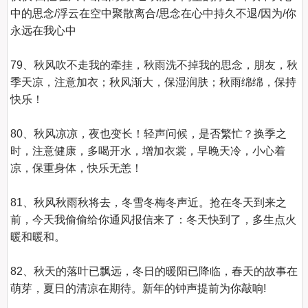
中的思念/浮云在空中聚散离合/思念在心中持久不退/因为/你
永远在我心中

79、秋风吹不走我的牵挂，秋雨洗不掉我的思念，朋友，秋
季天凉，注意加衣；秋风渐大，保湿润肤；秋雨绵绵，保持
快乐！

80、秋风凉凉，夜也变长！轻声问候，是否繁忙？换季之
时，注意健康，多喝开水，增加衣裳，早晚天冷，小心着
凉，保重身体，快乐无恙！

81、秋风秋雨秋将去，冬雪冬梅冬声近。抢在冬天到来之
前，今天我偷偷给你通风报信来了：冬天快到了，多生点火
暖和暖和。

82、秋天的落叶已飘远，冬日的暖阳已降临，春天的故事在
萌芽，夏日的清凉在期待。新年的钟声提前为你敲响!
