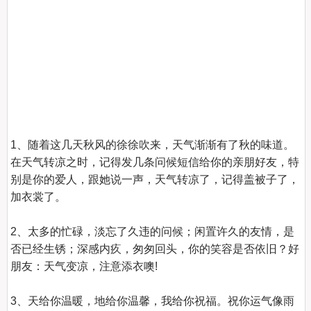
1、随着这几天秋风的徐徐吹来，天气渐渐有了秋的味道。
在天气转凉之时，记得发几条问候短信给你的亲朋好友，特
别是你的爱人，跟她说一声，天气转凉了，记得盖被子了，
加衣裳了。

2、太多的忙碌，淡忘了久违的问候；闲置许久的友情，是
否已经生锈；深感内疚，匆匆回头，你的笑容是否依旧？好
朋友：天气变凉，注意添衣噢!

3、天给你温暖，地给你温馨，我给你祝福。祝你运气像雨