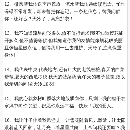
12、微风替我传送声声祝愿，流水替我传递缕缕思念。忙忙
碌碌不常相聚，却未曾把你忘记。一条短信息，替我问候
你：还好么？天冷了，莫忘加衣！

13、我不知道流星能飞多久,值不值得追求!我不知道樱花能
开多久,值不值得等候!但我知道你我的友情能像烟花般美丽
且像恒星般永恒，值得我用一生去维护。天冷了,注意保重
身体!

14、我代表中央,代表地方,还有广大的电线桩桩,春天的白菜
帮帮,夏天的西瓜秧秧,秋天的菠菜汤汤,冬天的篓子筐筐,致以
我亲切的问候:天冷,加衣!

15、我的心就象树叶飘落大地般飘向你，只剩下我的躯干在
寒风中向你眺望，祝愿你永远幸福、快乐！我的爱人。

16、我让叶子伴着秋风游走，让雪花随着风儿飘散，让太阳
跟着蓝天回家，让月亮带着星星共舞，上帝问我还要啥？我