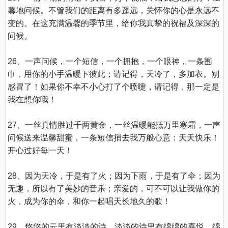
馨地问候。不管我们的距离有多遥远，关怀你的心是永远不
变的。在这充满温馨的季节里，给你我真挚的祝福及深深的
问候。

26、一声问候，一个短信，一个拥抱，一个眼神，一条围
巾，用你的小手温暖下彼此；请记得，天冷了，多加衣。别
感冒了！如果你不幸不小心打了个喷嚏，请记得，那一定是
我在想你哦！

27、一丝真情胜过千两黄金，一丝温暖能抵万里寒霜，一声
问候送来温馨甜蜜，一条短信捎去我万般心意：天天快乐！
开心过好每一天！

28、因为天冷，于是有了火；因为下雨，于是有了伞；因为
无趣，所以有了美妙的音乐；亲爱的，可不可以让我做你的
火，成为你的伞，和你一起唱天长地久的歌！

29、悠悠的云里有淡淡的诗，淡淡的诗里有绵绵的喜悦，绵