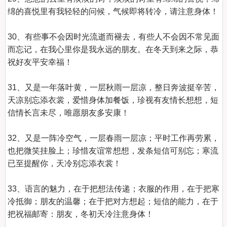
绵的喜悦里有我轻轻的问候，气候即将转冷，请注意身体！

30、有些事不会因时光流逝而褪去，有些人不会因不常见面
而忘记，在我心里你是我永远的朋友。在冬天到来之际，恭
祝好友平安幸福！

31、又是一年落叶黄，一层秋雨一层凉，整日奔波挺辛苦，
天凉别忘添衣裳，爱惜身体加餐饭，珍视有友情长想想，短
信情长言未尽，唯愿朋友多安康！

32、又是一阵冷空气，一层春雨一层凉；平时工作再劳累，
也把微笑挂脸上；珍惜友谊常想想，发条短信可别忘；寒流
已至提醒你，天冷别忘添衣裳！

33、语言的魅力，在于把想法传递；衣服的作用，在于把寒
冷抵御；朋友的温馨；在于把对方想起；短信的能力，在于
把祝福邮寄：朋友，冬初天冷注意身体！
