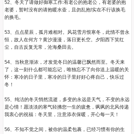
52、冬天了请做好御寒工作:有老公的抱老公，有老婆的抱
老婆，暂时没有的请抱暖水壶，且勿乱抱!实在不行该换毛
的换毛。

53、点点星辰，孤月难相对。风花雪月恨寒冬，此情不曾永
恒，故人在何方？黄沙漫漫，落日更长空。夕阳西下笑红
尘，自古反复无常，沧海桑田去。

54、当秋意渐浓，才发觉冬日的温馨已飘然而至。冬天来
了，这一刻什么都可能忘记，唯独忘不了向你送上温暖的关
怀：寒冷的日子里，寒冷的日子里好好心疼自己，快乐过
冬！

55、纯洁的冬天悄然流逝，多变的永远是天气，不变的永远
是心情！愿淡淡的寒气轻拂您一生的疲惫，飒飒的北风传递
我衷心的祝福：冬天里，注意添衣保暖，开心每一天！

56、不知不觉之间，被你的温柔包裹，已经习惯有你的生