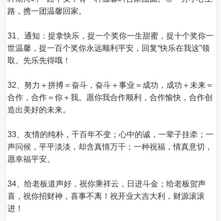
路，携一团温馨回家。

31、通知：捉拿快乐，捉一个奖你一生甜蜜，捉十个奖你一
世温馨，捉一百个奖你永远顺利平安，回复“快乐在我这”领
取。先乐先得哦！

32、努力＋拼搏＝奋斗，奋斗＋事业＝成功，成功＋未来＝
合作，合作＝你＋我。愿你我合作顺利，合作愉快，合作创
造出美好的未来。

33、友情的纯朴，千百年不变；心中的诚，一辈子挂牵；一
声问候，平平淡淡，却含真情万千；一种祝福，情真意切，
愿幸福平安。

34、给老板道声好，祝你乘祥云，日进斗金；给老板贺声
喜，祝你招财神，喜事不离！祝开业大吉大利，财源滚滚
进！
