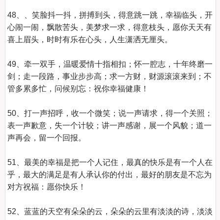
48、、笑脸抖一抖，拼搏到头，得意跳一跳，幸福临头，开
心闹一闹，飘散苦头，美梦求一求，得意枝头，愿你天天有
喜上眉头，时时有乐在心头，人生潇洒无厘头。

49、牵一双手，温暖爱情十指相扣；怀一腔志，十年终磨一
剑；走一段路，事业步步高；求一方财，财源滚滚来到；不
管多累多忙，问候别忘：祝你幸福健康！

50、打一声招呼，收一个微笑；说一声请求，得一个关照；
表一声歉意，失一个计较；讲一声感谢，展一个风貌；道一
声再会，留一个回报。

51、最美的幸福是把一个人记住，最真的快乐是有一个人在
乎，最大的满足是有人承认你的付出，最好的朋友是不忘为
对方祝福：愿你快乐！

52、蓝蓝的天空有朵朵的云，朵朵的云里有淡淡的诗，淡淡