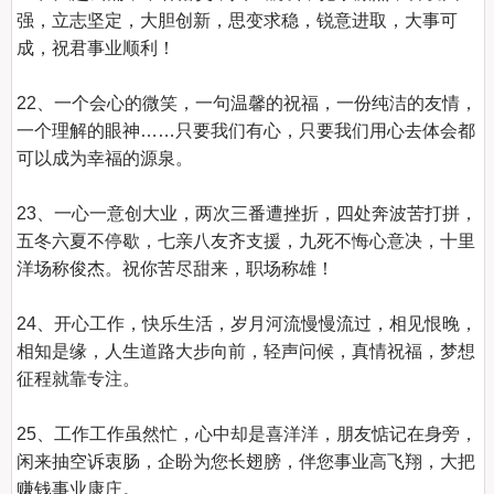
强，立志坚定，大胆创新，思变求稳，锐意进取，大事可
成，祝君事业顺利！

22、一个会心的微笑，一句温馨的祝福，一份纯洁的友情，
一个理解的眼神……只要我们有心，只要我们用心去体会都
可以成为幸福的源泉。

23、一心一意创大业，两次三番遭挫折，四处奔波苦打拼，
五冬六夏不停歇，七亲八友齐支援，九死不悔心意决，十里
洋场称俊杰。祝你苦尽甜来，职场称雄！

24、开心工作，快乐生活，岁月河流慢慢流过，相见恨晚，
相知是缘，人生道路大步向前，轻声问候，真情祝福，梦想
征程就靠专注。

25、工作工作虽然忙，心中却是喜洋洋，朋友惦记在身旁，
闲来抽空诉衷肠，企盼为您长翅膀，伴您事业高飞翔，大把
赚钱事业康庄。
