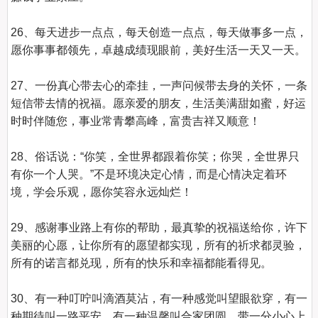
26、每天进步一点点，每天创造一点点，每天做事多一点，
愿你事事都领先，卓越成绩现眼前，美好生活一天又一天。

27、一份真心带去心的牵挂，一声问候带去身的关怀，一条
短信带去情的祝福。愿亲爱的朋友，生活美满甜如蜜，好运
时时伴随您，事业常青攀高峰，富贵吉祥又顺意！

28、俗话说：“你笑，全世界都跟着你笑；你哭，全世界只
有你一个人哭。”不是环境决定心情，而是心情决定着环
境，学会乐观，愿你笑容永远灿烂！

29、感谢事业路上有你的帮助，最真挚的祝福送给你，许下
美丽的心愿，让你所有的愿望都实现，所有的祈求都灵验，
所有的诺言都兑现，所有的快乐和幸福都能看得见。

30、有一种叮咛叫滴酒莫沾，有一种感觉叫望眼欲穿，有一
种期待叫一路平安，有一种温馨叫合家团圆。带一分小心上