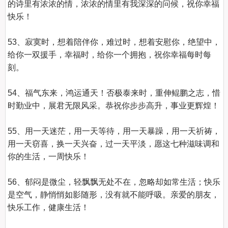
的诗里有浓浓的情，浓浓的情里有我深深的问候，祝你幸福
快乐！

53、寂寞时，想着陪伴你，难过时，想着安慰你，绝望中，
给你一双援手，幸福时，给你一个拥抱，祝你幸福每时每
刻。

54、福气东来，鸿运通天！否极泰来时，重伸鲲鹏之志，惜
时勤业中，展君无限风采。恭祝你步步高升，事业更辉煌！

55、用一天迷茫，用一天等待，用一天暴躁，用一天祈祷，
用一天窃喜，换一天兴奋，过一天平淡，愿这七种滋味调和
你的生活，一周快乐！

56、郁闷是微尘，轻飘飘无处不在，忽略却如常生活；快乐
是空气，静悄悄如影随形，没有就不能呼吸。亲爱的朋友，
快乐工作，健康生活！
