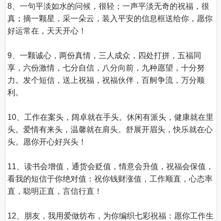
8、一句平淡如水的问候，很轻；一声平淡无奇的祝福，很
真；摘一颗星，采一朵云，装入平安的信息框送给你，愿你
好运常在，天天开心！

9、一颗诚心，两份真情，三人成众，四处打拼，五福同
享，六份激情，七分自信，八分向前，九种愿望，十分努
力。发个短信，送上祝福，祝福伙伴，百舸争流，万分顺
利。

10、工作在案头，阔卓就在手头。休闲有派头，健康就在里
头。爱情有来头，温馨就在肩头。舒展开眉头，快乐就在心
头。愿你开心好兴头！

11、读书会增值，通货会贬值，情意会升值，祝福会保值，
看我的短信于你绝对值：祝你钱财涨值，工作顺直，心态率
直，聪明正直，言信行直！

12、朋友，我用爱做纺布，为你编织七彩祝福：愿你工作生