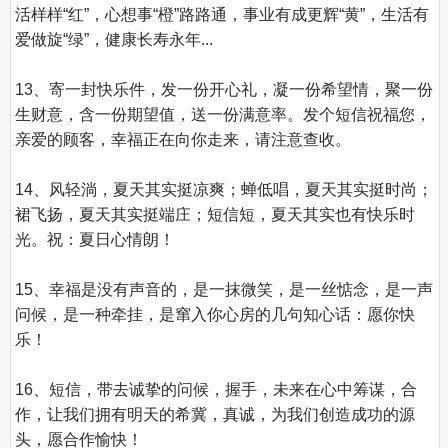
活样样“红”，心想事“橙”路路通，事业有成更辉“黄”，生活有
爱做旋“绿”，健康长寿永年...

13、寄一封快乐件，发一份开心礼，凝一份希望情，聚一份
生财意，含一份期望值，送一份满意率。发个短信祝福您，
亲爱的顾客，幸福正在向你走来，请注意查收。

14、风轻淌，夏天其实挺凉爽；蝉低唱，夏天其实挺时尚；
裙飞扬，夏天其实挺端庄；短信短，夏天其实也有快乐时
光。祝：夏日心情朗！

15、幸福是没有声音的，是一抹微笑，是一丝惦念，是一声
问候，是一种牵挂，是窜入你心房的几句知心话：愿你快
乐！

16、短信，带去诚挚的问候，握手，未来在心中筹谋，合
作，让我们拥有明天的希冀，真诚，为我们创造成功的源
头，愿合作愉快！
