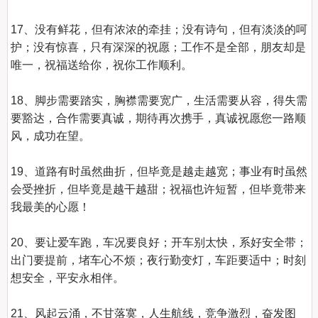
17、没有鲜花，但有浓浓的牵挂；没有诗句，但有淡淡的呵
护；没有惊喜，只有深深的祝愿；工作不是全部，朋友却是
唯一，祝福送给你，祝你工作顺利。

18、脚步需要踏实，胸襟需要宽广，生活需要从容，得失需
要豁达，合作需要真诚，期待再次携手，真诚祝愿您一路顺
风，成功在望。

19、道路有时虽然曲折，但毕竟是越走越宽；事业有时虽然
会受挫折，但毕竟是越干越甜；祝福也许短暂，但毕竟带来
我最美的心愿！

20、要让爱车跑，车况要良好；开车别太快，系好安全带；
出门要提前，堵车心不烦；夜行勤变灯，车距要适中；时刻
想安全，平安永相伴。

21、风起云涌，不甘落寞，人生航线，竞争激烈，奋发图