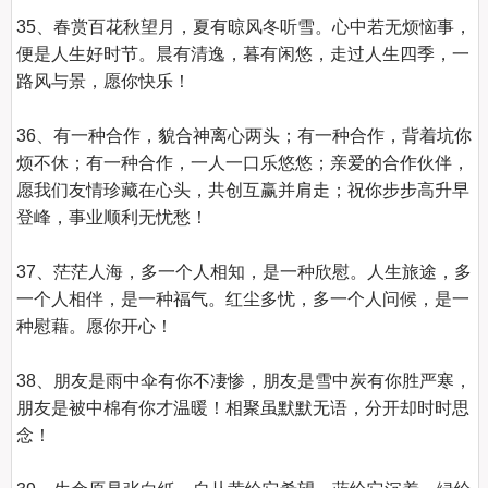
35、春赏百花秋望月，夏有晾风冬听雪。心中若无烦恼事，
便是人生好时节。晨有清逸，暮有闲悠，走过人生四季，一
路风与景，愿你快乐！

36、有一种合作，貌合神离心两头；有一种合作，背着坑你
烦不休；有一种合作，一人一口乐悠悠；亲爱的合作伙伴，
愿我们友情珍藏在心头，共创互赢并肩走；祝你步步高升早
登峰，事业顺利无忧愁！

37、茫茫人海，多一个人相知，是一种欣慰。人生旅途，多
一个人相伴，是一种福气。红尘多忧，多一个人问候，是一
种慰藉。愿你开心！

38、朋友是雨中伞有你不凄惨，朋友是雪中炭有你胜严寒，
朋友是被中棉有你才温暖！相聚虽默默无语，分开却时时思
念！
