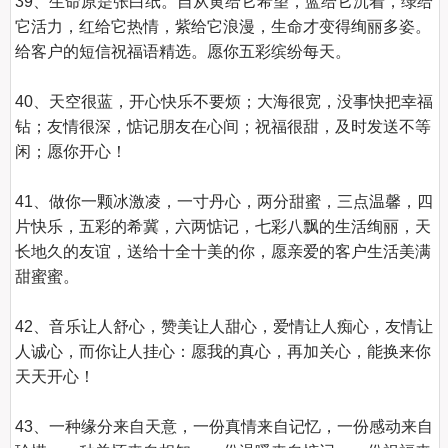
39、生命原是张白纸。自从黄给它希望，蓝给它沉着，绿给
它活力，红给它热情，紫给它浪漫，生命才变得绚丽多姿。
给客户的短信祝福语精选。愿你五彩缤纷每天。

40、天空很蓝，开心快乐不要烦；大海很宽，没事快把幸福
钻；友情很深，惦记朋友在心间；祝福很甜，及时发送不等
闲；愿你开心！

41、做你一颗冰激凌，一寸丹心，两分甜蜜，三点温馨，四
片快乐，五彩的希冀，六两惦记，七彩八飘的生活绚丽，天
长地久的友谊，送给十全十美的你，愿亲爱的客户生活美满
甜蜜蜜。

42、音乐让人舒心，赞美让人甜心，爱情让人痴心，友情让
人诚心，而你让人挂心：愿我的真心，再加关心，能换来你
天天开心！

43、一种缘分来自天意，一份真情来自记忆，一份感动来自