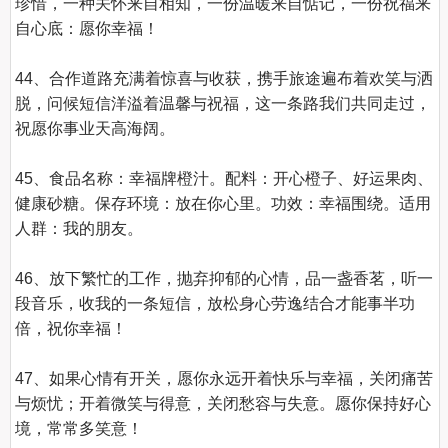
珍惜，一种关怀来自相知，一份温暖来自惦记，一份祝福来
自心底：愿你幸福！

44、合作道路充满着惊喜与收获，携手旅途遍布着欢笑与洒
脱，问候短信洋溢着温馨与祝福，这一条路我们共同走过，
祝愿你事业天高海阔。

45、食品名称：幸福牌橙汁。配料：开心橙子、好运果肉、
健康砂糖。保存环境：放在你心里。功效：幸福围绕。适用
人群：我的朋友。

46、放下繁忙的工作，抛弃抑郁的心情，品一盏香茗，听一
段音乐，收我的一条短信，放松身心劳逸结合才能事半功
倍，祝你幸福！

47、如果心情有开关，愿你永远开着快乐与幸福，关闭痛苦
与烦忧；开着微笑与得意，关闭愁容与失意。愿你保持好心
境，常常多笑意！
