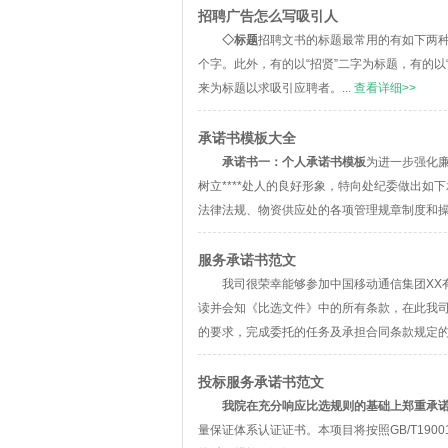
招聘广告怎么写吸引人
◇标题
招聘文书的标题最常用的有如下两种
个字。此外，有的以“招贤”二字为标题，有的以
来为标题以求吸引应聘者。...
查看详细>>
承诺书模板大全
承诺书一：个人承诺书模板
为进一步强化
树立****处人的良好形象，特向处纪委做出
法律法规、物资供应处的各项管理规章制度和操作
服务承诺书范文
我司很荣幸能够参加中国移动通信集团XX
读并会知《比选文件》中的所有条款，在此我
的要求，完成委托的任务及承担合同条款规定的
投标服务承诺书范文
我院在充分响应比选规则的基础上郑重承
量保证体系认证证书。本项目将按照GB/T19001