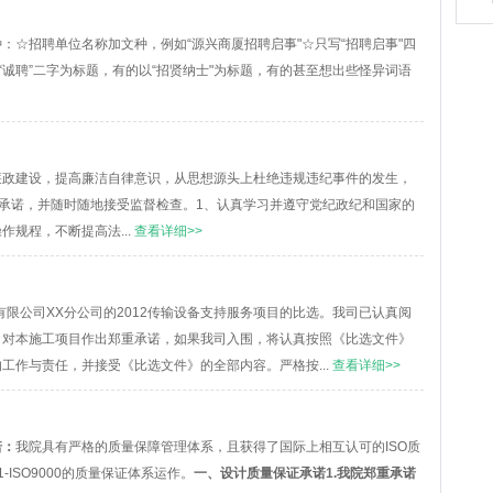
：☆招聘单位名称加文种，例如“源兴商厦招聘启事"☆只写“招聘启事"四
“诚聘”二字为标题，有的以“招贤纳士"为标题，有的甚至想出些怪异词语
廉政建设，提高廉洁自律意识，从思想源头上杜绝违规违纪事件的发生，
如下承诺，并随时随地接受监督检查。1、认真学习并遵守党纪政纪和国家的
规程，不断提高法...
查看详细>>
有限公司XX分公司的2012传输设备支持服务项目的比选。我司已认真阅
司对本施工项目作出郑重承诺，如果我司入围，将认真按照《比选文件》
工作与责任，并接受《比选文件》的全部内容。严格按...
查看详细>>
诺：
我院具有严格的质量保障管理体系，且获得了国际上相互认可的ISO质
-ISO9000的质量保证体系运作。
一、设计质量保证承诺
1.我院郑重承诺