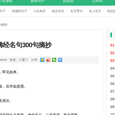
人生感悟
爱情句子
祝福语
主持词
句子
伤感的句子
人生格言
励志名言
名言警句
名人名言
励志
句摘抄
佛经名句300句摘抄
01
02
dmin 来源：
三重门
分享：
03
04
到，原来一句佛名号。

156、蕅益大师便很肯定的说：“欲决定得生极乐世界，莫如以信为前导，愿为后鞭。信得决，愿得切，虽散心念佛，亦必往生；信不真，愿不猛，虽一心不乱，亦不得生。”

157、有禅有净土，犹如戴角虎，现世为人师，将来作佛祖；无禅有净土，万修万人去，但得见弥陀，何愁不开悟。

158、看破放下自在随缘念佛 真诚清净平等正觉慈悲

159、净空法语：放下 自私自利 名闻利养 五欲六尘贪嗔痴慢  

160、财色名食睡地狱五条根

161、明明白白一条路，千千万万不肯修，急急忙忙苦苦求寒寒暖暖度春秋；朝朝暮暮营家计，昧昧昏昏白了颜，是是非非何日了烦烦恼恼几时休。

162、 汝等比丘，知我说法，如筏喻者；法尚应舍，何况非法。

163、 世人都晓神仙好，唯有功名忘不了；古今将相在何方？荒冢一堆草没了。

164、为诸庶类作不请之友。受持如来甚深法藏。护佛种性常使不绝。

165、于诸众生，视若自己。拯济负荷，皆度彼岸。    

166、  我作佛时，十方众生，闻我名号，至心信乐。所有善根，心心回向，愿生我国。乃至十念，若不生者，不取正觉。唯除五逆，诽谤正法。

167、观法如化，三昧常寂。

168、 于诸有情，常怀慈忍，和颜爱语，劝谕策进。

169、 若有众生住大乘者，以清净心，向无量寿。乃至十念，愿生其国。闻甚深法，即生信解。乃至获得一念净心，发一念心念于彼佛。此人临命终时，如在梦中，见阿弥陀佛，定生彼国，得不退转无上菩提。

170、 复次阿难：东方恒河沙数世界，一一界中如恒沙佛，各出广长舌相，放无量光，说诚实言，称赞无量寿佛不可思议功德。南西北方恒沙世界，诸佛称赞亦复如是；四维上下恒沙世界，诸佛称赞亦复如是。何以故？欲令他方所有众生闻彼佛名，发清净心。忆念受持，归依供养。乃至能发一念净信，所有善根，至心回向，愿生彼国。随愿皆生，得不退转，乃至无上正等菩提。

171、  阿弥陀佛光明善好，胜于日月之明，千亿万倍。光中极尊，佛中之王。是故无量寿佛，亦号无量光佛；亦号无边光佛、无碍光佛、无等光佛；亦号智慧光、常照光、清净光、欢喜光、解脱光、安隐光、超日月光、不思议光。如是光明，普照十方一切世界。其有众生，遇斯光者，垢灭善生，身意柔软。若在三途极苦之处，见此光明皆得休息。命终皆得解脱。若有众生闻其光明威神功德，日夜称说，至心不断，随意所愿，得生其国。

172、无边殊胜刹　其佛本愿力 闻名欲往生　自致不退转

173、不欣世语，乐在正论。知一切法，悉皆空寂。生身烦恼，二余俱尽。

174、 累念积虑，为心走使。

175、 虽一世精进勤苦，须臾间耳。后生无量寿国，快乐无极。永拔生死之本，无复苦恼之患。寿千万劫，自在随意。宜各精进，求心所愿。

176、 虽不即时暴应，善恶会当归之。

177、无极之胜道，易往而无人。其国不逆违，自然所牵随捐志若虚空，勤行求道德。可得极长生，寿乐无有极。何为著世事，譊譊忧无常。

178、善恶报应，祸福相承，身自当之，无谁代者。善人行善，从乐入乐，从明入明。恶人行恶，从苦入苦，从冥入冥。谁能知者，独佛知耳。教语开示，信行者少。生死不休，恶道不绝。如是世人，难可具尽。故有自然三涂，无量苦恼，辗转其中。世世累劫，无有出期。难得解脱，痛不可言。

179、若曹作善，云何第一？当自端心，当自端身。耳目口鼻，皆当自端。身心净洁，与善相应。勿随嗜欲，不犯诸恶。言色当和，身行当专。动作瞻视，安定徐为。做事仓卒，败悔在后。为之不谛，亡其功夫。

180、佛所行处，国邑丘聚，靡不蒙化。天下和顺，日月清明。风雨以时，灾厉不起。国丰民安，兵戈无用。崇德兴仁，务修礼让。国无盗贼。无有怨枉。强不凌弱，各得其所。

181、若有善男子，善女人，得闻阿弥陀佛名号，能生一念喜爱之心，归依瞻礼，如说修行，当知此人为得大利。当获如上所说功德。心无下劣，亦不贡高。成就善根，悉皆增上。当知此人非是小乘。于我法中，得名第一弟子。

182、 由于此法不听闻故，有一亿菩萨退转阿耨多罗三藐三菩提。若有众生于此经典，书写、供养、受持、读诵，于须臾顷为他演说，劝令听闻，不生忧恼，乃至昼夜思惟彼刹及佛功德，于无上道，终不退转。彼人临终，假使三千大千世界满中大火，亦能超过，生彼国土。是人已曾值过去佛，受菩提记，一切如来同所称赞。是故应当专心信受、持诵、说行。

183、若不往昔修福慧　于此正法不能闻已曾供养诸如来　则能欢喜信此事

184、舍利弗。当知我于五浊恶世，行此难事，得阿耨多罗三藐三菩提，为一切世间说此难信之法，是为甚难。

186、善男子。父母恩者。父有慈恩。母有悲恩。母悲恩者。若我住世于一劫中说不能尽。我今为汝宣说少分。假使有人为福德故。恭敬供养一百净行大婆罗门。一百五通诸大神仙。一百善友。安置七宝上妙堂内。以百千种上妙珍膳。垂诸璎珞众宝衣服。栴檀沉香立诸房舍。百宝庄严床卧敷具。疗治众病百种汤药。一心供养满百千劫。不如一念住孝顺心。以微少物色养悲母。随所供侍。比前功德。百千万分不可校量。世间悲母念子无比。恩及未形。始自受胎终于十月。行住坐卧受诸苦恼非口所宣。虽得欲乐饮食衣服而不生爱。忧念之心恒无休息。但自思惟将欲生产。渐受诸苦昼夜愁恼。若产难时如百千刃竞来屠割。或致无常。若无苦恼诸亲眷属喜乐无尽。犹如贫女得如意珠。其子发声如闻音乐。以母胸臆而为寝处。左右膝上常为游履。于胸臆中出甘露泉。长养之恩弥于普天。怜愍之德广大无比。世间所高莫过山岳。悲母之恩逾于须弥。世间之重大地为先。悲母之恩亦过于彼。若有男女背恩不顺。令其父母生怨念心。母发恶言子即随堕。或在地狱饿鬼畜生。世间之疾莫过猛风。怨念之征复速于彼。一切如来金刚天等。及五通仙不能救护。若善男子善女人。依悲母教承顺无违。诸天护念福乐无尽。如是男女即名尊贵天人种类。
05
06
07
08
09
10