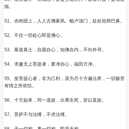
恼。

51、赤肉团上，人人古佛家风。毗卢顶门，处处祖师巴鼻。

52、不住一切处心即是佛心。

53、慕道真士，自观自心，知佛在内，不向外寻。

54、求趣无上菩提者，要净自心，福田方净。

55、发菩提心者，非为己利，原为尽十方遍法界，一切极苦
有情之所依怙。

56、十方如来，同一道故，出离生死，皆以直故。

57、菩萨不与法缚，不求法缚。

58、于一切相，离一切相，即是无相。
