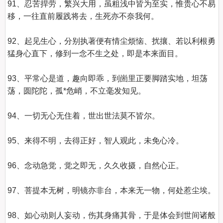
91、忍苦捍劳，繁兴大用，虽粗浅中皆为至实，惟贵心不易
移，一往直前履践将去，生死亦不奈我何。

92、起见生心，分别执著便有情尘烦恼、扰攘、若以利根勇
猛身心直下，修到一念不生之处，即是本来面目。

93、平常心是道，趣向即乖，到崮里正要脚踏实地，坦荡
荡，圆陀陀，孤*危峭，不立毫发知见。

94、一切无心无住着，世出世法莫不皆尔。

95、来得不明，去得正好，智人观此，未免心冷。

96、念动急觉，觉之即无，久久收摄，自然心正。

97、菩提本无树，明镜亦非台，本来无一物，何处惹尘埃。

98、如心动则人妄动，伤其身痛其骨，于是体会到世间诸般