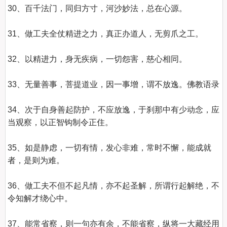
30、百千法门，同归方寸，河沙妙法，总在心源。

31、做工夫全仗精进之力，真正办道人，无剪爪之工。

32、以精进力，身无疾病，一切怨害，慈心相同。

33、无量善事，菩提道业，因一事增，谓不放逸。佛教语录

34、次于自身善起防护，不应放逸，于刹那中有少动念，应
当观察，以正智钩制令正住。

35、如是静虑，一切有情，发心非难，常时不懈，能成就
者，是则为难。

36、做工夫不但不起凡情，亦不起圣解，所谓行起解绝，不
令知解才绕心中。

37、能常省察，则一句亦有余，不能省察，纵将一大藏经用