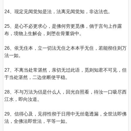
24、现定见闻觉知是法，法离见闻觉知，非达法也。

25、是心不必更求心，是佛何劳更觅佛，倘于言句上作露
布，境物上生解会，则堕在骨董袋中。

26、依无住本，立一切法无住之本本乎无住，若能彻住则万
法一如。

27、不离当处常湛然，亲切无过此语，觅则知君不可见，但
于当处湛然，二边坐断使平稳。

28、不与万法为侣是什么人，回光自照看，待汝一口吸尽西
江水，即向汝道。

29、信得心及，见得性彻于日用中无丝毫透漏，全世法即佛
法，全佛法即世法，平等一如。
