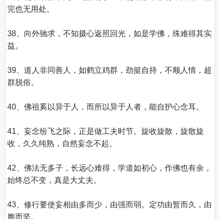
完也无用处。

38、向外驰求，不知摄心返照回光，如是学佛，殊难得其实
益。

39、道人非同善人，如鹤立鸡群，劲挺自持，不顺人情，超
群脱俗。

40、佛祖奚以异于人，而所以异于人者，能自护心念耳。

41、妄念纷飞之际，正是做工夫时节。旋收旋散，旋散旋
收，久久纯熟，自然妄念不起。

42、佛法无多子，长远心难得，学道如初心，作佛也有余，
始终总不变，真是大丈夫。

43、修行要使妄相由多而少，由强而弱。定功由暂而久，由
脆而坚。
