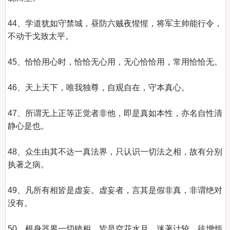
44、学道犹如守禁城，昼防六贼夜惺惺，将军主帅能行令，
不动干戈致太平。

45、恰恰用心时，恰恰无心用，无心恰恰用，常用恰恰无。

46、天上天下，唯我独尊，自观自在，守本真心。

47、所谓无上正等正觉者非他，即是真如本性，亦名自性清
静心是也。

48、众生由其不达一真法界，只认识一切法之相，故有分别
执著之病。

49、凡所有相皆是虚妄。虚妄者，言其是假非真，非谓绝对
没有。

50、根身器界一切镜相，皆是空花水月，迷著计较，徒增烦