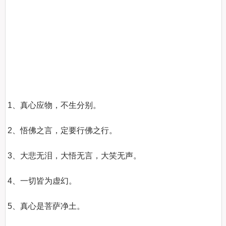
1、真心应物，不生分别。

2、悟佛之言，定要行佛之行。

3、大悲无泪，大悟无言，大笑无声。

4、一切皆为虚幻。

5、真心是菩萨净土。
