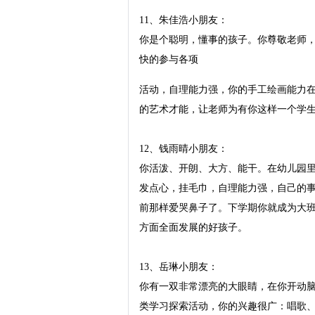
11、朱佳浩小朋友：

你是个聪明，懂事的孩子。你尊敬老师
快的参与各项　 
活动，自理能力强，你的手工绘画能力在这个学期有了明显的提高，希望你能在同伴面前大胆的展示你的艺术才能，让老师为有你这样一个学生而感到骄傲。

12、钱雨晴小朋友：
你活泼、开朗、大方、能干。在幼儿园里你对人有礼貌，和小伙伴友好相处，经常帮助老师为小朋友们发点心，挂毛巾，自理能力强，自己的事情都能自己做，在这个学期中我发现你变的坚强了，不再象以前那样爱哭鼻子了。下学期你就成为大班小朋友了，你可要在平时学习活动中多动动脑筋，争取成为各方面全面发展的好孩子。

13、岳琳小朋友：
你有一双非常漂亮的大眼睛，在你开动脑筋时它总是那么明亮。你在幼儿园中待人有礼貌，积极参加各类学习探索活动，你的兴趣很广：唱歌、跳舞、听故事、搭积木每样都是你的强项，你的自理能力也很棒，自己穿衣，自己吃饭，是个能干的孩子，希望你多和老师谈谈心，成为老师的好帮手。

14、丁铭小朋友：
你很有个性，这是老师对你的第一印象。你做每一件事都有你自己的主见，你很会表达你自己，在老师的眼中你是非常棒的。但你的身体情况让老师很担心，我希望你保重身体，每天都来幼儿园参加学习。在平时的各项活动中你很自律，能遵守班级的各项常规，希望你在生活自理上多多锻炼，成为班级中最棒的孩子。

15、郭成小朋友：
爱哭是我对你的第一印象，虎头虎脑的你实在不应该那么懦弱，其实你很棒，每天的各项活动中，我都能看见你高举的小手，每天在老师劳动时，你总是很主动的来帮忙，还记得那次的时装表演，你那神气的步伐，帅气的服装，可爱的笑容，令小朋友们非常羡慕。希望你在大班的学习生活中，能再接再厉，积极开动你的小脑筋，成为班级中最优秀的好孩子。

16、张炜拮小朋友：
你是个文静的小帅哥，你聪明、可爱、活泼、文明、守纪、自律，老师从没有遇到过你这样能干的孩子。虽然你平时话不多，但你对老师非常有礼貌，对同学你总是很谦让，每次评小红花，所有的同学都会推选你，你不仅得到老师的喜爱，更重要的是，你已经成为了同学学习的榜样。在今后我相信你会再接再厉，成为老师的好帮手。

17、杨宇小朋友：
你知道吗？你笑起来真的很可爱，虎头虎脑的你是个活泼、大方、热情的小朋友。在幼儿园里你礼貌、好学、我喜欢听见你回答问题时响亮的声音。你的自理能力很强，自己的事情都能很好的完成。而且你很热心，常常看见你帮助其他需要帮助的小朋友。你是一个很棒的孩子，如果你能在各项活动中，改正自己插嘴的坏习惯就更好了。

18、丁睿安小朋友：
你是一个聪明、活泼、可爱的小朋友。在幼儿园中常常能听到你那快乐的笑声。我特别喜欢你寻求问题答案时的那份执着，你是个很能干的孩子，生活习惯、自理能力都非常强，在学习方面你也是佼佼者。我希望你在今后的学习中能多多举手，主动的帮助那些需要帮助的同伴。

19、姜阳小朋友：
你太文静了，所以老师很少能听见你那甜美的声音。你也不喜欢表现自己，所以老师看不见你那优美的舞姿。其实你很能干，你很有礼貌，对待同伴非常谦让，你每天吃饭时的表现也很好，不讲话、不乱挑食，你少的就是你的自信心，。希望你进入大班后能积极举手发言，做一个自信自强、爱学习、爱动脑筋的小朋友。

20、吴雨冲小朋友：
你的数学能力很棒，所以你很爱学习，能较好的掌握各种知识内容，上课时你能积极举手发言，乐意参加各项游戏活动；尊敬老师，团结友爱。但你容易受其他小朋友的影响，学习活动中常常会看见你和同伴一起作做一些和学习无关的事，希望你在下学期中能改掉课堂中的不良习惯，好吗？

21、张娟小朋友：
可爱的你平时太文静、也太胆小了，每次老师看着你的时候，你马上就躲开，其实老师很喜欢你的，你上课遵守纪律，很乐意参加各项集体游戏活动；和小朋友能够友好的相处，尊敬师长；在吃饭、午睡的时候，你的表现也是很棒的。希望你能够在大班的学习生活中成为一个上课积极开动小脑、大胆举手发言、活泼大方的小姑娘。

22、施羽岭小朋友：
在我的眼中你永远都是一个乖巧、聪明、懂事的好孩子。我特别喜欢看你表演舞蹈，你的舞姿是那样的优美，让老师很骄傲；你的学习习惯很棒，所以你能很好的掌握各门学科的教学内容；在与同学相处时，你也能够很好的和伙伴合作；希望你进入大班后能变的勇敢、大胆些，成为老师的好帮手好吗？

23、王文储小朋友：
还记得你那次挽着姜圆圆的手，在舞台上表演的时候吗？那天你真的将所有的老师都迷倒了，我为你感到特别自豪。你在这个学期中的表现很出人意料，特别在学习上，你能认真、积极的参与每一次学习活动，数学方面有很大的提高。你很热心，常常能看见你主动的帮助其他小朋友。我希望你能坚持下去，相信你自己会成为老师最棒的学生。

24、徐文筠小朋友：
很喜欢看见你那甜美的笑容，不喜欢看你任性时的样子。在我的眼中你是一个聪明、活泼、可爱的小女孩。你讲文明、讲礼貌，和小伙伴们能友好的相处。学习习惯也不错，常常看见你那高举的小手，你在这个学期中有了很大的进步：做事不拖拉、上课不插嘴，爱劳动，讲卫生。希望你进入大班后，能改掉自己任性的习惯，成为同学学习的好榜样。

25、茆嘉文小朋友：
活泼、可爱的你。上课能遵守课堂纪律，不乱插嘴。对老师有礼貌，热爱集体，跟小朋友友好相处，乐意帮助有困难的同学，喜欢参加各项游戏活动。吃饭不乱挑食、偏食。午睡时的表现也很好。今年你比上学期进步了很多，希望你在数学方面能多多练习，成为各方面全面发展的好孩子。

26、徐文洁小朋友：
你是个可爱的女生，在幼儿园中你尊敬老师，待人有礼貌，能跟小朋友友好的相处。只是，你对学习不怎么感兴趣，有时会分散注意力。但你在这个学期中，绘画能力、表达能力、交往能力、自理能力都有了很大的提高。马上就要上大班了，希望你养成良好的学习习惯，主动的和老师、同伴多交往一下，改正自己以往的不良习惯。

27、欧阳继伟小朋友：
你很能干，每天都帮助老师收拾桌子，你很热心，小朋友们一有困难你就去帮忙，我知道你希望成为大家的好朋友，所以你要注意你自己的个人卫生。在这个学期中，你的表现是不错的，每次的学习活动你都很积极的参与，很主动的动脑筋。但有时你会与好朋友在课堂中打打闹闹。我希望你学会自律，成为老师的好帮手，同学的好朋友。

28、张臻小朋友：
你的活泼、大方是我最喜欢的地方。你能和小朋友合作完成各种实验，和小朋友共同讨论各种问题。待人有礼貌上课能认真听讲，遵守纪律；吃饭睡觉的表现也较好，你的数学、绘画方面在这个学期中也有了很大的提高。希望你在今后的学习生活中能更为主动积极些，成为老师的好帮手。

29、黄阳小朋友：
你在童话剧表演的时候最神气，你那响亮的声音，搞笑的动作，一看就知道你是个聪明，能干、大方的小男孩。在班级中你尊敬师长，集体荣誉感强，能和小伙伴友好相处。平时也能帮老师做些力所能及的事情，能积极参与各项游戏活动，希望你在学习活动中能积极的开动脑筋，成为同学学习的好榜样。

30、周悦小朋友：
“谢谢老师”是你常对老师说的话，我知道你很有礼貌，你也是个活泼可爱的小姑娘。在各项活动中你总是很遵守纪律，很乐意参加幼儿园的各项游戏活动，你也很能干，能尽职的做好小组长工作，我希望我认识的周悦，在大班的学习生活中能再接再厉，成为老师的好帮手，同学的好榜样。

31、梅毓小朋友：
你在老师的眼中是个聪明、活泼、有个性的小男孩。在班级中你尊敬老师，团结同伴，能高高兴兴地参加各种游戏活动。这学期中你最明显的进步，数学题目完成的特别出色，写数字的速度比以前快了好多。各项活动中举手的次数多了，喜欢和老师聊天了。我希望你能在今后的学习中，积极开动脑筋，改掉自己任性的坏习惯，好吗？

32、汤琼小朋友：
你是一位很善于表达的聪明女孩，今年我真为你感到骄傲，你的数学本领有了很大的提高，参加模特表演也特别出色。在班级中你热心助人，团结友爱。积极参加各种活动，最了不起的是你会认真写数字了。希望你在大班的学习生活中，努力进取，成为老师的好帮手，同学的好榜样。

34、陈浩添小朋友：
你平时虽然话不多，但我知道你是一个很有礼貌、聪明、活泼、热心的好孩子。这学期中我发现你长大了，懂事了，在各项活动中认真、积极，和同学相处友爱、团结。愿意帮助老师，同伴，数学、美术等方面有了很大的进步。如果你在音乐艺术活动中能大胆的表现自己，那就更好了。

35、徐汉琨小朋友：
你的活泼好动是我对你的第一印象，在班级中你尊敬师长，做事认真、你很爱干净，这是你的良好习惯，自我服务能力也较强，在各项活动中你都非常乐意参加。只可惜小手举的少了点。有时还会不小心损坏教室中的财物。我希望你提高自己的自控能力，学会自律，你将成为老师最值得骄傲的孩子。

36、韦威小朋友：
你是个聪明、可爱、勤劳的小男孩儿。这学期你的进步很明显，你上课认真、爱举手发言，能说出自己的想法。你爱帮助有困难的小朋友，喜欢做一些力所能及的事，希望韦威以后保持好的优点，做事再快一点，细心一点，平时多看看图书，多认识一些字宝宝。你一定会是最棒的！

37、张磊小朋友：
你是个活泼可爱的小男孩，这学期你的表现很棒，你懂礼貌，喜欢和小朋友一起玩耍，学习上你很认真，学会了许多的本领，你会念儿歌，认识了许多的汉字，吃饭、午睡的习惯也好。老师希望你以后能多做些数学题，加强生活自理能力，让自己变得更加聪明、能干。加油哦！

38、王臻小朋友：
你是个活泼、聪明又能干的小男孩。这学期你的表现很好，上课能主动举手发言，声音也比以前响亮多了。你的生活自理能力强，经常帮老师做一些力所能及的事情。你的画画提高很快。数学方面也有明显进步，希望你多读一些图书，增长些知识，认识更多的字宝宝。上课能更专心、做事更细心。做一个棒小伙！

39、