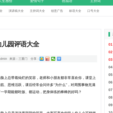
人生感悟
爱情句子
祝福语
主持词
全
演讲稿大全
主持词大全
创意广告
标语大全
口号大全
幼儿园评语大全
01
02
dmin 来源：
三重门
分享：
03
04
05
的脸上总带着灿烂的笑容，老师和小朋友都非常喜欢你，课堂上
06
筋、思维活跃，课后经常会问许多“为什么”，对周围事物充满
07
一学期能都吃饭、都运动，把身体练的棒棒的好吗？

08
09
10