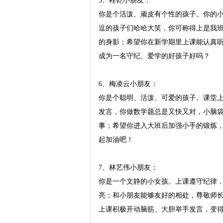
5、程乾小朋友：

你是个活泼、顽皮有个性的孩子。你的
逗的孩子们哈哈大笑，你可称得上是我班
的身影；希望你在新学期里上课能认真
成为一名守纪、爱学的好孩子好吗？

6、梅凌云小朋友：

你是个聪明、活泼、可爱的孩子。课堂
发言，你做数学题总是又快又对，小脑
事；希望你进入大班后加强小手的锻炼
起加油吧！

7、林艺伟小朋友：

你是一个文静的小女孩。上课遵守纪律
亮；和小朋友能够友好的相处，尊敬师
上课积极开动脑筋、大胆举手发言，变得