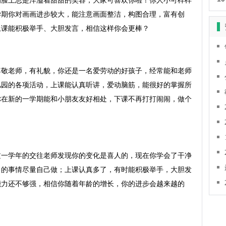
的脸上总是洋溢着甜甜的笑容，大家可喜欢你啦！你人小可样样
学期你对画画进步较大，能注意画面整洁，构图合理，富有创
课能积极举手、大胆发言，相信这样你会更棒？

尊敬老师，有礼貌，你还是一名爱劳动的好孩子，经常能和老师
儿园的各项活动，上课能认真听讲，爱动脑筋，能很好的掌握所
你在新的一学期能和小朋友友好相处，下课不再打打闹闹，做个
过一学年的交往老师发现你的变化是喜人的，现在你学会了干净
己的事情尽量自己做；上课认真多了，有时能积极举手，大胆发
能力还不够强，相信你随着年龄的增长，你的进步会越来越的