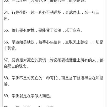
63、一念才生，万法齐现，假指心性，而明易道。 

64、行住坐卧，纯一直心不动道场，真成净土，名一行三
昧。 

65、修行要有耐性，要能甘于淡泊，乐于寂寞。 

66、学道须是铁汉，着手心头便判，直取无上菩提，一切是
非莫管。 

67、要克服对死亡的恐惧，你必须要接受世上所有的人，都
会死去的观念。 

68、学佛不是对死亡的一种寄托，而是当下就活得自在和超
越。 

69、学佛就是在学做人而已。 
