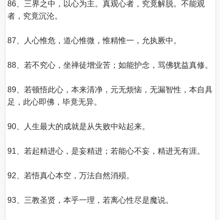
86、三界之中，以心为主。真观心者，究竟解脱。不能观
者，究竟沉沦。 

87、人心惟危，道心惟微，惟精惟一，允执厥中。 

88、若不究心，坐禅徒增业苦；如能护念，骂佛犹益真修。 

89、若顿悟此心，本来清净，元无烦恼，无漏智性，本自具
足，此心即佛，毕竟无异。 

90、人生最大的成就是从失败中站起来。 

91、若起精进心，是妄精进；若能心不妄，精进无有涯。 

92、若悟真心本空，万法自然消殒。  

93、三教圣贤，本乎一理，若离心性尽是魔说。 
