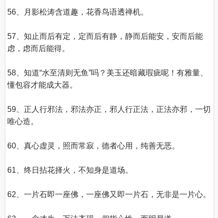
56、月影松涛含道趣，花香鸟语透禅机。 

57、知止而后有定，定而后有静，静而后能安，安而后能
虑，虑而后能得。 

58、知道“水至清则无鱼”吗？美玉还暗藏瑕疵呢！有雅量、
懂包容才能成大器。 

59、正人行邪法，邪法亦正，邪人行正法，正法亦邪，一切
唯心造。 

60、真心虚灵，照而常寂，德者心用，纯善无恶。 

61、终日拈花择火，不知身是道场。 

62、一片石即一座佛，一座佛又即一片石，无非是一片心。 
