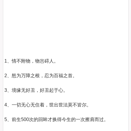
1、情不附物，物岂碍人。 

2、怒为万障之根，忍为百福之首。 

3、境缘无好丑，好丑起于心。 

4、一切无心无住着，世出世法莫不皆尔。 

5、前生500次的回眸才换得今生的一次擦肩而过。  
