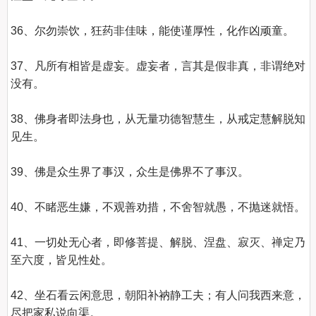
36、尔勿崇饮，狂药非佳味，能使谨厚性，化作凶顽童。 

37、凡所有相皆是虚妄。虚妄者，言其是假非真，非谓绝对
没有。 

38、佛身者即法身也，从无量功德智慧生，从戒定慧解脱知
见生。 

39、佛是众生界了事汉，众生是佛界不了事汉。 

40、不睹恶生嫌，不观善劝措，不舍智就愚，不抛迷就悟。 

41、一切处无心者，即修菩提、解脱、涅盘、寂灭、禅定乃
至六度，皆见性处。 

42、坐石看云闲意思，朝阳补衲静工夫；有人问我西来意，
尽把家私说向渠。 
