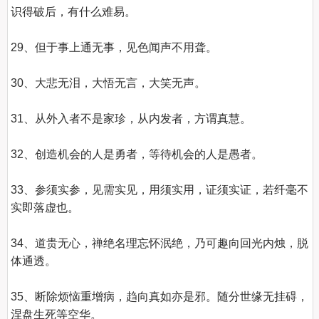
识得破后，有什么难易。 

29、但于事上通无事，见色闻声不用聋。 

30、大悲无泪，大悟无言，大笑无声。 

31、从外入者不是家珍，从内发者，方谓真慧。 

32、创造机会的人是勇者，等待机会的人是愚者。 

33、参须实参，见需实见，用须实用，证须实证，若纤毫不
实即落虚也。  

34、道贵无心，禅绝名理忘怀泯绝，乃可趣向回光内烛，脱
体通透。

35、断除烦恼重增病，趋向真如亦是邪。随分世缘无挂碍，
涅盘生死等空华。 
