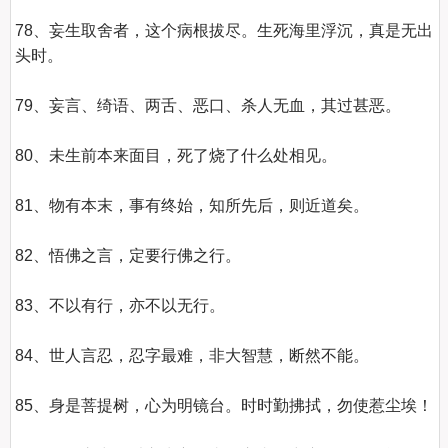
78、妄生取舍者，这个病根拔尽。生死海里浮沉，真是无出
头时。 

79、妄言、绮语、两舌、恶口、杀人无血，其过甚恶。 

80、未生前本来面目，死了烧了什么处相见。 

81、物有本末，事有终始，知所先后，则近道矣。 

82、悟佛之言，定要行佛之行。 

83、不以有行，亦不以无行。 

84、世人言忍，忍字最难，非大智慧，断然不能。 

85、身是菩提树，心为明镜台。时时勤拂拭，勿使惹尘埃！ 
