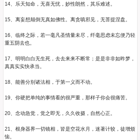
14、乐天知命，无喜无忧，妙性朗然，其乐难述。 

15、离妄想颠倒无真如佛性。离贪嗔邪见，无菩提涅盘。 

16、临终之际，若一毫凡圣情量未尽，纤毫思虑未忘便乃轻
重五阴去也。 

17、明明白白无生死，去去来来不断常；是是非非如昨梦，
真真实实快承当。 

18、能善分别诸法相，于第一义而不动。  

19、你硬把单纯的事情看的很严重，那样子你会很痛苦。 

20、念动急觉，觉之即无，久久收摄，自然心正。 

21、根身器界一切镜相，皆是空花水月，迷著计较，徒增烦
恼。 
