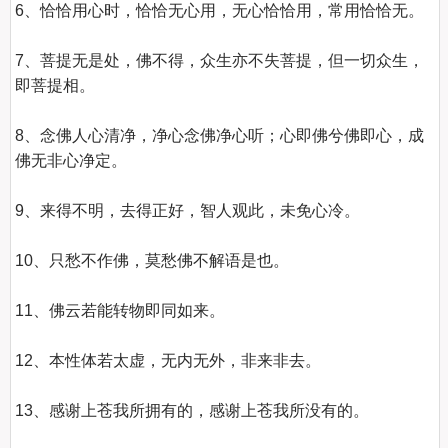
6、恰恰用心时，恰恰无心用，无心恰恰用，常用恰恰无。  

7、菩提无是处，佛不得，众生亦不失菩提，但一切众生，
即菩提相。 

8、念佛人心清净，净心念佛净心听；心即佛兮佛即心，成
佛无非心净定。 

9、来得不明，去得正好，智人观此，未免心冷。 

10、只愁不作佛，莫愁佛不解语是也。 

11、佛云若能转物即同如来。 

12、本性体若太虚，无内无外，非来非去。 

13、感谢上苍我所拥有的，感谢上苍我所没有的。 
