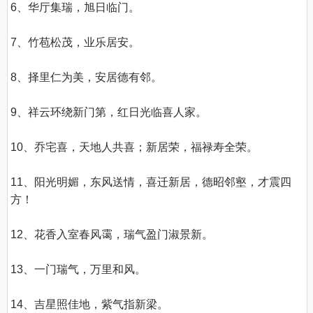
6、华厅集瑞，旭日临门。

7、竹苞松茂，业乐居安。

8、择里仁为美，安居德有邻。

9、祥云环绕新门第，红日光临喜人家。

10、乔宅喜，天地人共喜；新居荣，福禄寿全荣。

11、阳光明媚，东风送情，喜迁新居，德昭邻壑，才震四
方！

12、花香入室春风霭，瑞气盈门淑景新。

13、一门瑞气，万里和风。

14、吉星照佳地，紫气指新梁。
