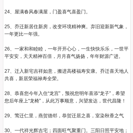
24、屋满春风春满屋，门盈喜气喜盈门。

25、乔迁新居住新房，改变环境精神爽。弃旧迎新新气象，
一年更比一年强。

26、一家和和睦睦，一年开开心心，一生快快乐乐，一世平
平安安，天天精神百倍，月月喜气扬扬，年年财源广进。

27、迁入新宅吉祥如意，搬进高楼福寿安康。乔迁喜天地人
共喜，新居荣福禄寿全荣。

28、恭喜您今年入住“龙宫”，预祝您明年喜添“龙子”，希望
您后年座上“龙椅”，从此万事顺意，兴望发达，世代昌隆！

29、莺迁仁里，燕贺德邻，恭贺迁居之喜，室染秋香之气

30、一代祥光辉吉宅；四面旺气聚重门。三阳日照平安地；