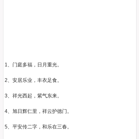
1、门庭多福，日月重光。

2、安居乐业，丰衣足食。

3、祥光西起，紫气东来。

4、旭日辉仁里，祥云护德门。

5、平安传二字，和乐在三春。
