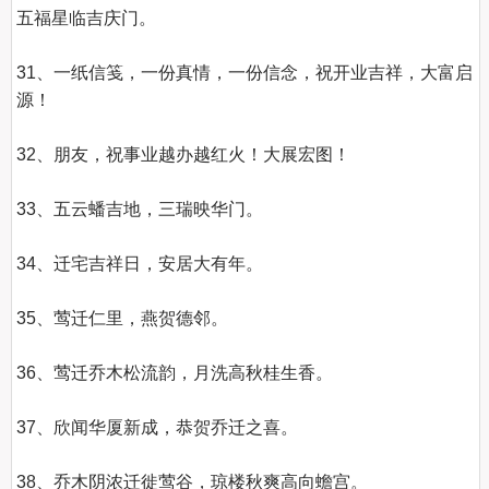
五福星临吉庆门。

31、一纸信笺，一份真情，一份信念，祝开业吉祥，大富启
源！

32、朋友，祝事业越办越红火！大展宏图！

33、五云蟠吉地，三瑞映华门。

34、迁宅吉祥日，安居大有年。

35、莺迁仁里，燕贺德邻。

36、莺迁乔木松流韵，月洗高秋桂生香。

37、欣闻华厦新成，恭贺乔迁之喜。

38、乔木阴浓迁徙莺谷，琼楼秋爽高向蟾宫。
