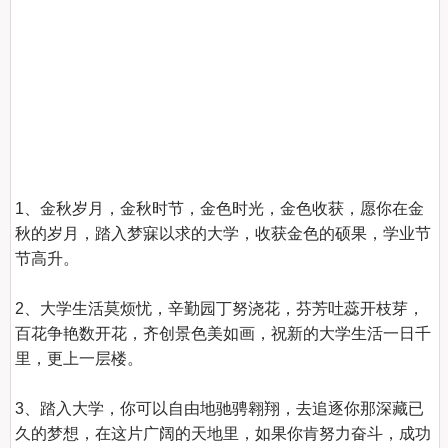
1、金秋岁月，金秋时节，金色时光，金色收获，愿你在金
秋的岁月，踏入梦寐以求的大学，收获金色的硕果，学业节
节高升。

2、大学生活莫烦忧，辛勤园丁努浇花，芬芳吐蕊开枝芽，
百花争艳数开花，齐创景色美如画，祝新的大学生活一日千
里，更上一层楼。

3、踏入大学，你可以自由地驰骋翱翔，去追逐你那深藏已
久的梦想，在这片广阔的天地里，如果你肯努力奋斗，成功