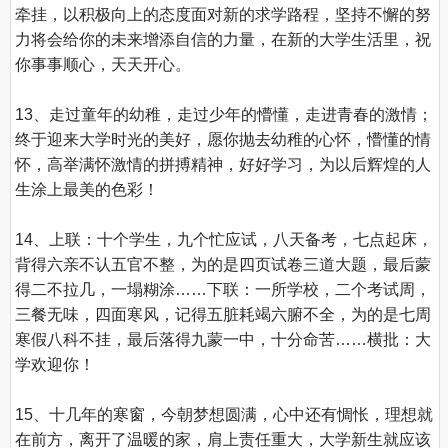
牵挂，以积极向上的态度面对新的求学路程，坚持不懈的努
力将会给你的未来增添自信的力量，在新的大学生活里，祝
你事事顺心，天天开心。

13、走过童年的幼稚，走过少年的懵懂，走进青春的激情；
终于迎来大学时光的美好，愿你抛去幼稚的心怀，懵懂的情
怀，高举满怀激情的拼搏精神，好好学习，为以后辉煌的人
生涂上最美的色彩！

14、上联：十个学生，九个忙应试，八天备考，七点起床，
背得六亲不认五官不整，为的是四页试卷三道大题，最后蒙
得二不拉几，一塌糊涂……下联：一所学校，二个考试周，
三餐无味，四面寒风，记得五脏耗竭六腑不全，为的是七周
寒假八科不挂，最后落得九蒙一中，十分命苦……横批：大
学欢迎你！

15、十几年的寒窗，今朝梦想圆满，心中还有惆怅，理想就
在前方，离开了温暖的家，肩上责任重大，大学新生就应该