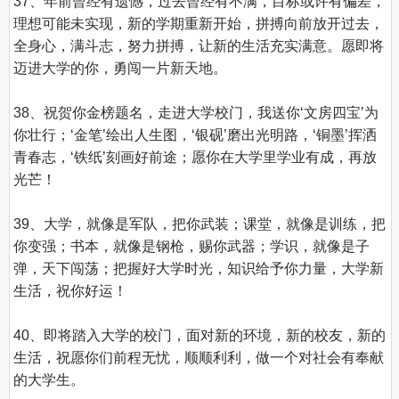
37、年前曾经有遗憾，过去曾经有不满，目标或许有偏差，
理想可能未实现，新的学期重新开始，拼搏向前放开过去，
全身心，满斗志，努力拼搏，让新的生活充实满意。愿即将
迈进大学的你，勇闯一片新天地。

38、祝贺你金榜题名，走进大学校门，我送你‘文房四宝’为
你壮行；‘金笔’绘出人生图，‘银砚’磨出光明路，‘铜墨’挥洒
青春志，‘铁纸’刻画好前途；愿你在大学里学业有成，再放
光芒！

39、大学，就像是军队，把你武装；课堂，就像是训练，把
你变强；书本，就像是钢枪，赐你武器；学识，就像是子
弹，天下闯荡；把握好大学时光，知识给予你力量，大学新
生活，祝你好运！

40、即将踏入大学的校门，面对新的环境，新的校友，新的
生活，祝愿你们前程无忧，顺顺利利，做一个对社会有奉献
的大学生。
