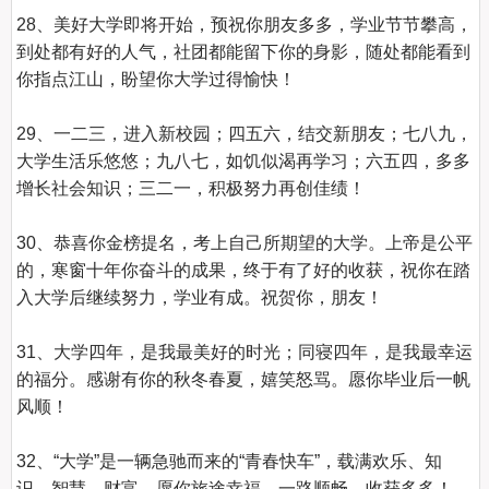
28、美好大学即将开始，预祝你朋友多多，学业节节攀高，
到处都有好的人气，社团都能留下你的身影，随处都能看到
你指点江山，盼望你大学过得愉快！

29、一二三，进入新校园；四五六，结交新朋友；七八九，
大学生活乐悠悠；九八七，如饥似渴再学习；六五四，多多
增长社会知识；三二一，积极努力再创佳绩！

30、恭喜你金榜提名，考上自己所期望的大学。上帝是公平
的，寒窗十年你奋斗的成果，终于有了好的收获，祝你在踏
入大学后继续努力，学业有成。祝贺你，朋友！

31、大学四年，是我最美好的时光；同寝四年，是我最幸运
的福分。感谢有你的秋冬春夏，嬉笑怒骂。愿你毕业后一帆
风顺！

32、“大学”是一辆急驰而来的“青春快车”，载满欢乐、知
识、智慧、财富。愿你旅途幸福、一路顺畅、收获多多！
