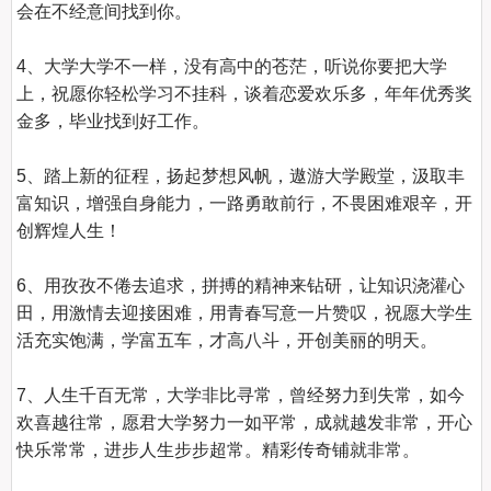
会在不经意间找到你。

4、大学大学不一样，没有高中的苍茫，听说你要把大学
上，祝愿你轻松学习不挂科，谈着恋爱欢乐多，年年优秀奖
金多，毕业找到好工作。

5、踏上新的征程，扬起梦想风帆，遨游大学殿堂，汲取丰
富知识，增强自身能力，一路勇敢前行，不畏困难艰辛，开
创辉煌人生！

6、用孜孜不倦去追求，拼搏的精神来钻研，让知识浇灌心
田，用激情去迎接困难，用青春写意一片赞叹，祝愿大学生
活充实饱满，学富五车，才高八斗，开创美丽的明天。

7、人生千百无常，大学非比寻常，曾经努力到失常，如今
欢喜越往常，愿君大学努力一如平常，成就越发非常，开心
快乐常常，进步人生步步超常。精彩传奇铺就非常。
