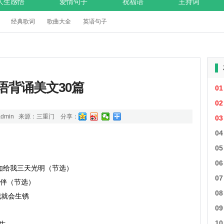
人生感悟
爱情句子
祝福语
主持词
经典歌词
歌曲大全
英语句子
语背诵美文30篇
01
02
dmin 来源：
三重门
分享：
03
04
05
06
pts)假如给我三天光明（节选）

07
以书为伴（节选）

08
，我就会生锈

09
10