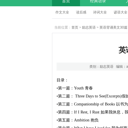
首页
经典语录
作文大全
读后感
诗词大全
谚语大全
当前位置：
首页
>
励志英语
>
英语背诵美文30篇
英
类别：
励志英语
编辑：a
目录：

•第一篇：Youth 青春

•第二篇： Three Days to See(Excer
•第三篇：Companionship of Books 
•第四篇：If I Rest, I Rust 如果我休息
•第五篇：Ambition 抱负
