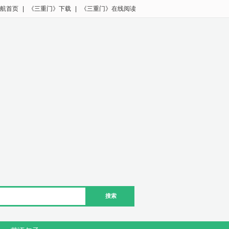
航首页
|
《三重门》下载
|
《三重门》在线阅读