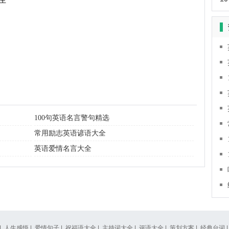
生

100句英语名言警句精选
常用励志英语谚语大全
英语爱情名言大全
|
人生感悟
|
爱情句子
|
祝福语大全
|
主持词大全
|
评语大全
|
策划方案
|
经典台词