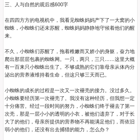
三、人与自然的观后感600字
在四四方方的电视机中，我看见蜘蛛妈妈产下了一大窝的小
蜘蛛，小蜘蛛们还未苏醒，蜘蛛妈妈静静地守候着他们的醒
来。

不久，小蜘蛛们苏醒了，拖着稚嫩而又娇小的身躯，奋力地
爬出那层层包裹的蜘蛛网。一只，两只，三只……这里大概
有一百来只小蜘蛛出生了。不够成熟的它们靠母亲从体内分
泌出的营养液维持着生命，但这只够三天而已。

小蜘蛛的成长的过程是一次又一次褪壳的接力。没过多久。
小蜘蛛要经历第一次褪壳了。我没有这种经历，但我想一定
十分痛苦。经过一段时间的努力，小蜘蛛们终于褪去了第一
次壳，那是一层小小的透明的小衣，被他们遗弃了，对于长
大了的他们，母亲所提供的营养物不再能满足他们，而依旧
弱小的他们，还没有出去捕猎的能力，怎么办？
