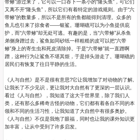
带鲹”游过来了，它可以一口吞下一条小的“隆头鱼”，可它们
又离不开“隆头鱼”，所以它们有着特定的游戏规则。由于“六
带鲹”的数量多，所以不是所有的鱼都能得到清理。众多的
鱼儿也引来了掠食者——银鲨。珊瑚礁可以为小鱼提供庇
护，而“六带鲹”却无处可逃。有趣的是，当“六带鲹”从杀鱼
弟侧身蹭过去，鲨鱼如同砂纸一样粗糙的皮可以把“六带
鲹”身上的寄生虫和死皮清除掉。于是“六带鲹”就一直蹭啊
蹭，这种行为让鲨鱼不堪其烦，于是掉头游走了。珊瑚礁的
居民们有恢复了往日平静的生活。

《人与自然》是不是很有意思?它让我增加了对动物的了解,
让我长了不少见识，更让我对大自然有了更深的一层认识。
看过《人与自然》，我知道了这大千世界里，除了我们人
类，还有那么多稀奇古怪的动物，它们都有着各自不同的本
领和不同的生活习性，让我知道了大自然中有很多奥妙。
《人与自然》不仅是我饱了眼福，同时也让我的课外知识更
加丰富，让从中受到了许多启发。
