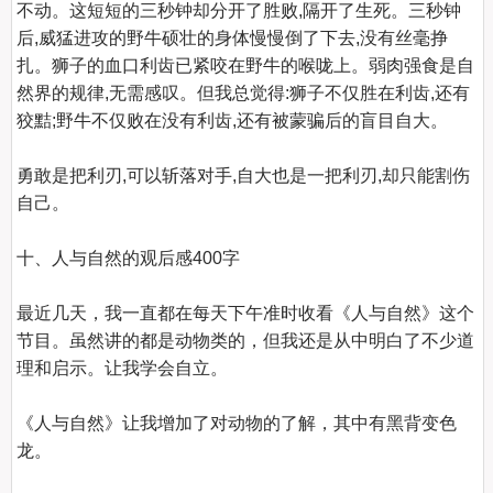
不动。这短短的三秒钟却分开了胜败,隔开了生死。三秒钟
后,威猛进攻的野牛硕壮的身体慢慢倒了下去,没有丝毫挣
扎。狮子的血口利齿已紧咬在野牛的喉咙上。弱肉强食是自
然界的规律,无需感叹。但我总觉得:狮子不仅胜在利齿,还有
狡黠;野牛不仅败在没有利齿,还有被蒙骗后的盲目自大。

勇敢是把利刃,可以斩落对手,自大也是一把利刃,却只能割伤
自己。

十、人与自然的观后感400字
最近几天，我一直都在每天下午准时收看《人与自然》这个
节目。虽然讲的都是动物类的，但我还是从中明白了不少道
理和启示。让我学会自立。

《人与自然》让我增加了对动物的了解，其中有黑背变色
龙。
