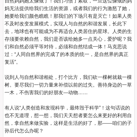
自然妈妈她太慷慨了！我们习惯了索取，一旦这位慷慨的妈
妈无法提供给我们生活的资源，或者我们的行为激怒了她，
她要给我们颜色瞧瞧！那我们的下场只有是灭亡！如果人类
不及时改变发展模式，实现人与自然的和谐发展，长此下
去，地球也有可能成为不再适合人类居住的星球。人类的生
存须要依赖自然，我们是否该给她多一点关心，爱护呢？我
们和自然必须平等对待，必须和自然结成一体！马克思说
过：“人同自然界的完成了的本质的统一，是自然界的真正
复活”。

说到人与自然和谐相处，打个比方，我们砍一棵树就栽一棵
树。要尽我们一切力量来补偿以前的过失。善待身边的一草
一木，不伤害我们的好朋友—动物……

有人说“人类创造和发现科学，最终毁于科学”！这句话说的
也不无道理，想一想，我们天天想者要怎么来更好的利用自
然，拿自然来做实验，这样是生活的好了，那——咱们的子
孙后代怎么办呢？
