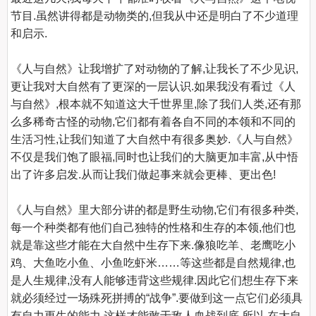
节目.虽然讲得都是动物类的,但我从中还是明白了不少道理
和启示.

《人与自然》让我增扩了对动物的了解,让我长了不少见识,
更让我对大自然有了更深的一层认识.如果我没有看过《人
与自然》,根本就不知道这大千世界里,除了我们人类,还有那
么多稀奇古怪的动物,它们都有着各自不同的本领和不同的
生活习性,让我们知道了大自然中有很多奥妙.《人与自然》
不仅是我们饱了眼福,同时也让我们的大脑更加丰富,从中悟
出了许多启发.从而让我们做起事来就会更棒、更出色!

《人与自然》里大部分讲的都是野生动物,它们有很多种类,
每一个种类都有他们自己独特的性格和生存的本领,他们也
就是靠这些才能在大自然中生存下来.像狼吃羊、老鹰吃小
鸡、大鱼吃小鱼、小鱼吃虾米……等这些都是自然规律,也
是人生规律,没有人能够违背这些规律.因此它们想生存下来
就必须经过一场殊死拼搏的“战争”.要做到这一点它们必须具
有自力更生的能力,这样才能敢于敌人血战到底.所以,在大自