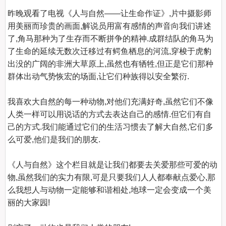
昨晚观看了电视《人与自然——让生命作证》,片中摄影师
用美丽而珍贵的画面,解说员用富有感情的声音向我们讲述
了,角马那种为了生存而不断拼争的精神.成群结队的角马为
了生命的延续无数次迁移过有鳄鱼栖息的河流,穿梭于虎豹
出没的广阔的非洲大草原上,虽然也有牺牲,但正是它们那种
群体出动气势恢宏的场面,让它们种族得以安全繁衍.

我喜欢大自然的每一种动物,对他们充满好奇,虽然它们不像
人类一样可以用说话的方式去表达自己的感情.但它们有自
己的方式.我们能通过它们的生活习惯去了解大自然,它们多
么可爱,他们是我们的朋友.

《人与自然》这个栏目就是让我们都要去关爱那些可爱的动
物,虽然我们的实力有限,可是只要我们人人都奉献点爱心,那
么我想人与动物一定能够和谐相处,地球一定会变成一个美
丽的大家园!
