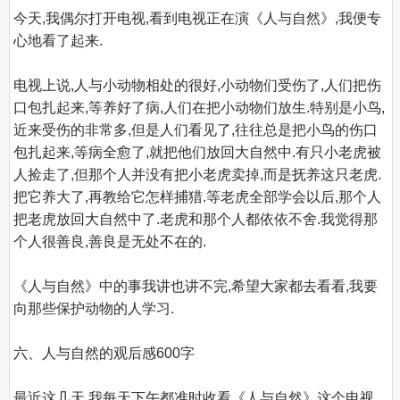
今天,我偶尔打开电视,看到电视正在演《人与自然》,我便专
心地看了起来.

电视上说,人与小动物相处的很好,小动物们受伤了,人们把伤
口包扎起来,等养好了病,人们在把小动物们放生.特别是小鸟,
近来受伤的非常多,但是人们看见了,往往总是把小鸟的伤口
包扎起来,等病全愈了,就把他们放回大自然中.有只小老虎被
人捡走了,但那个人并没有把小老虎卖掉,而是抚养这只老虎.
把它养大了,再教给它怎样捕猎.等老虎全部学会以后,那个人
把老虎放回大自然中了.老虎和那个人都依依不舍.我觉得那
个人很善良,善良是无处不在的.

《人与自然》中的事我讲也讲不完,希望大家都去看看,我要
向那些保护动物的人学习.

六、人与自然的观后感600字
最近这几天,我每天下午都准时收看《人与自然》这个电视