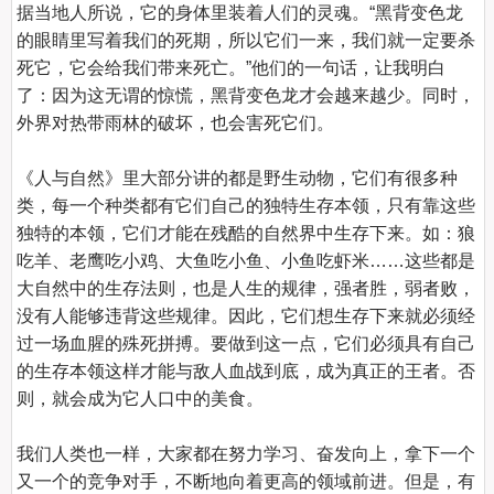
据当地人所说，它的身体里装着人们的灵魂。“黑背变色龙
的眼睛里写着我们的死期，所以它们一来，我们就一定要杀
死它，它会给我们带来死亡。”他们的一句话，让我明白
了：因为这无谓的惊慌，黑背变色龙才会越来越少。同时，
外界对热带雨林的破坏，也会害死它们。

《人与自然》里大部分讲的都是野生动物，它们有很多种
类，每一个种类都有它们自己的独特生存本领，只有靠这些
独特的本领，它们才能在残酷的自然界中生存下来。如：狼
吃羊、老鹰吃小鸡、大鱼吃小鱼、小鱼吃虾米……这些都是
大自然中的生存法则，也是人生的规律，强者胜，弱者败，
没有人能够违背这些规律。因此，它们想生存下来就必须经
过一场血腥的殊死拼搏。要做到这一点，它们必须具有自己
的生存本领这样才能与敌人血战到底，成为真正的王者。否
则，就会成为它人口中的美食。

我们人类也一样，大家都在努力学习、奋发向上，拿下一个
又一个的竞争对手，不断地向着更高的领域前进。但是，有