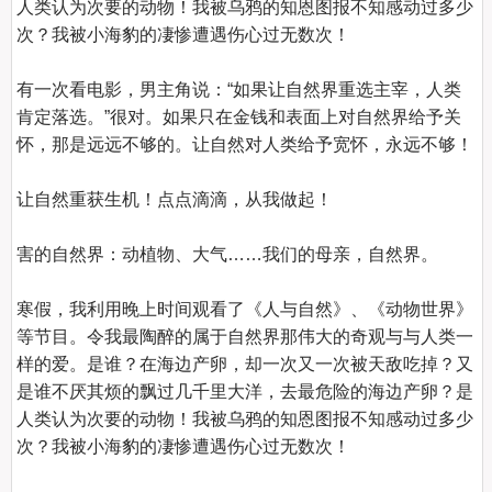
人类认为次要的动物！我被乌鸦的知恩图报不知感动过多少
次？我被小海豹的凄惨遭遇伤心过无数次！

有一次看电影，男主角说：“如果让自然界重选主宰，人类
肯定落选。”很对。如果只在金钱和表面上对自然界给予关
怀，那是远远不够的。让自然对人类给予宽怀，永远不够！

让自然重获生机！点点滴滴，从我做起！

害的自然界：动植物、大气……我们的母亲，自然界。

寒假，我利用晚上时间观看了《人与自然》、《动物世界》
等节目。令我最陶醉的属于自然界那伟大的奇观与与人类一
样的爱。是谁？在海边产卵，却一次又一次被天敌吃掉？又
是谁不厌其烦的飘过几千里大洋，去最危险的海边产卵？是
人类认为次要的动物！我被乌鸦的知恩图报不知感动过多少
次？我被小海豹的凄惨遭遇伤心过无数次！
