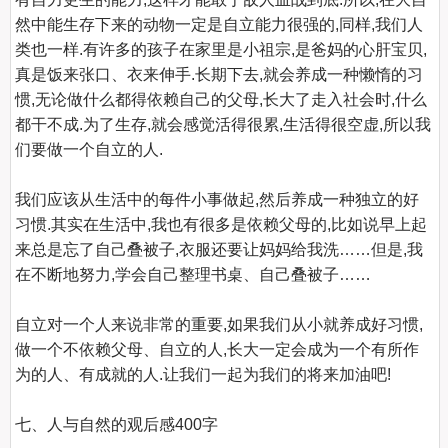
然中能生存下来的动物一定是自立能力很强的,同样,我们人
类也一样.有许多的孩子在家里是小祖宗,是爸妈的心肝宝贝,
真是饭来张口、衣来伸手.长期下去,就会养成一种懒惰的习
惯,无论做什么都得依赖自己的父母,长大了走入社会时,什么
都干不成.为了生存,就会感觉活得很累,生活得很空虚,所以我
们要做一个自立的人.

我们应该从生活中的每件小事做起,然后养成一种独立的好
习惯.其实在生活中,我也有很多是依赖父母的,比如说早上起
来总是忘了自己叠被子,衣服还要让妈妈给我洗……但是,我
在不断地努力,学会自己整理书桌、自己叠被子……

自立对一个人来说非常的重要,如果我们从小就养成好习惯,
做一个不依赖父母、自立的人,长大一定会成为一个有所作
为的人、有成就的人.让我们一起为我们的将来加油吧!

七、人与自然的观后感400字