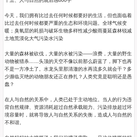
十五、人与自然的观后感600字
今天，我们拥有比过去任何时候都要好的生活，但也面临着
比过去任何时候都要严重的生态和环境问题。全球气候变
暖；臭氧层的耗损与破坏生物多样性减少酸雨蔓延森林锐减
土地荒漠化大气污染水污染

大量的森林被砍伐，大量的水被污染——浪费，大量的野生
动物被猎杀……头顶的天空不像以前那么蔚蓝了，脚下也再
不是一方净土了。水龙头里那清澈的水再流多久就会干？多
少濒临灭绝的动物朋友还正在挣扎？人类究竟是聪明还是愚
蠢？

在人与自然的关系中，人类已处于主动地位。当人的行为违
背自然规律、资源消耗超过自然承载能力、污染排放超过环
境容量时，就将导致人与自然关系的失衡，造成人与自然的
不和谐。
