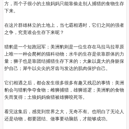
方，而个子很小的土狼妈妈只能靠偷走别人捕猎的食物生存
下来。

在这片群雄林立的土地上，当七霸相遇时，它们之间的强者
之争，究竟谁会生存下来呢？

猎豹是一个短跑冠军；美洲豹则是一位生存在马拉马拉草原
上唯一一种会爬树的猫科动物；水牛的生存是依靠群体的力
量；狮子也是靠团结捕猎生存下来的；大象以庞大的身躯保
护自己；犀牛以尖尖的牙齿与发达的肌肉保护自己。

它们相遇之后，都会发生很多很多有趣又残忍的事情：美洲
豹会与猎豹争夺食物；雌狮捕猎，雄狮巡逻；美洲豹的食物
失而复得；土狼妈妈偷猎被雄狮咬死等。

看完这集后，感觉到世界之大，无奇不有。也明白了无论人
还是动物，都要团结、做事要动脑筋，才能够成功。
