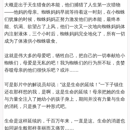
大概是出于天生猎食的本能，他们捕猎了人生第一次猎物
——他妈的母亲。蜘蛛妈妈早就等待着这一时刻，在小蜘蛛
们犹豫的时候，蜘蛛妈妈正努力激发他们的本能，最终本
能、饥渴、欲望占了上风，他们一次又一次地向蜘蛛妈妈体
内注射液体，三个小时后，蜘蛛妈妈完全地化了，所有一切
成为了体液供小蜘蛛吸食。

这就是伟大多的母爱吧，牺牲自己，把自己的一切奉献给小
蜘蛛们，母爱是无私的吧！我为蜘蛛们的行为所不耻，贪婪
吞噬母亲的他们很快乐吧？或许……

可是影片中的解说员却说：“这是生命的延续！”一下子镇住
还在那样想的我，是啊，这是生命的延续！母亲把她的生命
与力量全注入了她幼小的孩子身上，期间并没有力量与生命
的消耗，只是换了一种形式吧。

生命是这样延续的，千百万年来，一直是这。生命的消逝也
如同诞生般那样美丽而又痛苦……
