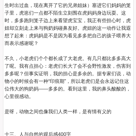
生时出过血，现在离开了它的兄弟姐妹）塞进它们妈妈的笼
子里，虎崽们一点都不陌生立刻围在虎妈妈身边玩耍。这
时，多多跑到笼子边上来看望虎宝宝，我正有些担心时，虎
妞却立刻走上来与狗奶妈碰鼻友好。虎妞的这一动作让我遐
想了起来：虎妈妈是不是因为看见多多把自己的孩子喂养大
而表示感谢呢？

不久，小老虎们个个都长成了大老虎。有几只都比多多高大
了呢。我有点担心：老虎们长大了会不会野性激发，伤害到
多多呢？但事实证明，我的担心是多余的。据专家们说，动
物小的时候会有一种“印痕期”，所以老虎们是会永远记住这
位伟大的狗奶妈——多多的。看到这里，我的鼻头酸酸的，
心里很感动。

是呀，动物之间也像我们人类一样，是有情有义的

十三、人与自然的观后感400字