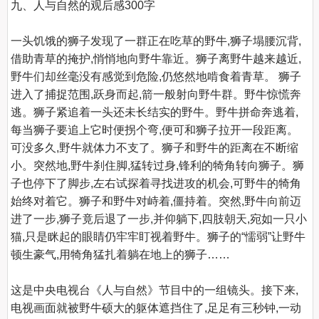
九、人与自然的观后感300字
一头饥饿的狮子发现了一群正在吃草的野牛,狮子塌腰沉背,
借助青草的掩护,悄悄地向野牛靠近。狮子离野牛越来越近,
野牛们却丝毫没有感觉到危险,仍悠然地啃食着青草。 狮子
进入了捕捉范围,跃身而起,箭一般射向野牛群。野牛惊慌奔
逃。狮子紧追着一头还未长结实的野牛。野牛拼命奔逃着,
每当狮子要追上它时便拐个弯,便可和狮子拉开一段距离。
可没多久,野牛就体力不支了。狮子和野牛的距离在不断缩
小。突然地,野牛刹住脚,猛转过身,锋利的犄角转向狮子。狮
子也停下了脚步,左右试探着寻找进攻的机会,可野牛的犄角
始终对着它。狮子和野牛对峙着,僵持着。突然,野牛向前迈
进了一步,狮子竟后退了一步,并仰躺下,四肢朝天,宛如一只小
猫,只是眯起的眼睛仍牢牢盯视着野牛。狮子的“懦弱”让野牛
顿生豪气,用犄角猛扎着躺在地上的狮子……

这是中央电视台《人与自然》节目中的一组镜头。接下来,
电视画面就被野牛硕大的躯体遮挡住了,足足有三秒钟,一动