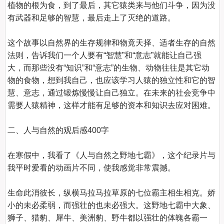
植物的根为食，到了最后，其它猿类来与他们斗争，因为没
有武器和足够的智慧，最后走上了灭绝的道路。

这个故事以自然界的生存规律和物竟天择、适者生存的自然
法则，告诉我们一个人要有“智慧”和“意志”就能让自己强
大，而那些没有“知识”和“意志”的生物、动物往往是其它动
物的食物，想到我自己，也应该学习人猿的独立性和它的智
慧、意志，通过锻炼慢慢让自己独立。在未来的社会竞争中
需要人猿精神，这样才能有足够的资本和知识去应对困难。

二、人与自然的观后感400字
在寒假中，我看了《人与自然之野地七霸》，这个纪录片与
我平时爱看的动画片不同，使我感觉非常震撼。

生命此消彼长，纵横马拉马拉草原的七位霸主相生相克。娇
小的未必柔弱，而强壮的也未必强大。这野地七霸中大象、
狮子、猎豹、犀牛、美洲豹、野牛都以强壮的体魄各霸一