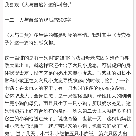
我喜欢《人与自然》这部科普片!

十二、人与自然的观后感500字
《人与自然》多半讲的都是动物的事情。我对其中《虎穴得
子》这一篇特别感兴趣。

这一篇讲的是有一只叫“虎妞”的马戏团母老虎因为难产而导
致大量出血。就这样它还生出了六只小虎崽。可惜虎妞的身
体状况太差，没有充足的奶水来喂小虎崽。马戏团的团长小
常和小敏正在为六只小虎崽寻找“奶妈”的时候，接到了一个
电话：在来电人的家里，有一只名叫“多多”的拉布拉多狗。
它体型庞大，全身是黑，是一只性格温顺、母性伟大的刚刚
生完小狗的母狗。而且只生了一只小狗，所以奶水充足。这
只狗奶妈正好符合所有的条件，所以第二天主人就把多多和
它生的小狗给送过来了。说也奇怪。也就一天，这狗奶妈就
和小老虎们混熟了。就连带过来的小狗，也跟它们成了“兄
弟”。过了几天，小常和小敏把五只小虎崽（第六只因为出