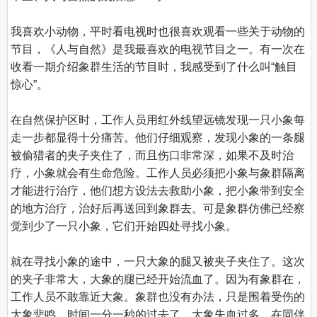
我喜欢小动物，平时看电视时也很喜欢观看一些关于动物的
节目，《人与自然》是我最喜欢的电视节目之一。有一次在
收看一期介绍象群生活的节目时，我感受到了什么叫“触目
惊心”。

在自然保护区时，工作人员用红外线望远镜发现一只小象每
走一步都显得十分痛苦。他们仔细观察，发现小象的一条腿
被偷猎者的夹子夹住了，而且伤口非常深，如果不及时治
疗，小象就会有生命危险。工作人员必须把小象与象群隔离
才能进行治疗，他们想方设法去救助小象，把小象带到安全
的地方治疗，治好后再送回到象群去。可是象群仿佛已经察
觉到少了一只小象，它们开始四处寻找小象。

就在寻找小象的途中，一只大象的腿又被夹子夹住了。这次
的夹子非常大，大象的腿已经开始流血了。因为有象群在，
工作人员不敢靠近大象。象群也没有办法，只是围着受伤的
大象悲鸣。时间一分一秒的过去了，大象失血过多，在同伴